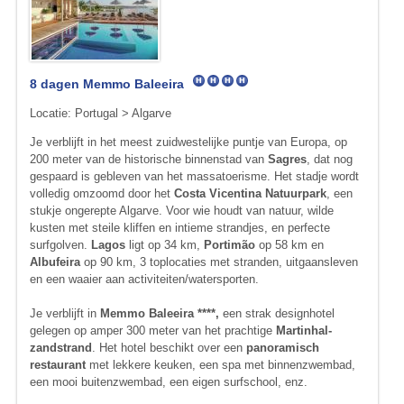
8 dagen Memmo Baleeira
Locatie: Portugal > Algarve
Je verblijft in het meest zuidwestelijke puntje van Europa, op
200 meter van de historische binnenstad van
Sagres
, dat nog
gespaard is gebleven van het massatoerisme. Het stadje wordt
vol­ledig omzoomd door het
Costa Vicentina Natuurpark
, een
stukje on­gerepte Algarve. Voor wie houdt van natuur, wilde
kusten met steile kliffen en intieme strandjes, en perfecte
surfgolven.
Lagos
ligt op 34 km,
Portimão
op 58 km en
Albufeira
op 90 km, 3 toplocaties met stranden, uitgaansleven
en een waaier aan activiteiten/watersporten.
Je verblijft in
Memmo Baleeira ****,
een strak designhotel
gelegen op amper 300 meter van het prachtige
Martinhal-
zandstrand
. Het hotel beschikt over een
panoramisch
restaurant
met lekkere keuken, een spa met binnenzwembad,
een mooi buitenzwembad, een eigen surfschool, enz.