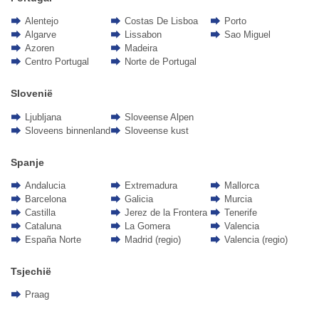
Alentejo
Costas De Lisboa
Porto
Algarve
Lissabon
Sao Miguel
Azoren
Madeira
Centro Portugal
Norte de Portugal
Slovenië
Ljubljana
Sloveense Alpen
Sloveens binnenland
Sloveense kust
Spanje
Andalucia
Extremadura
Mallorca
Barcelona
Galicia
Murcia
Castilla
Jerez de la Frontera
Tenerife
Cataluna
La Gomera
Valencia
España Norte
Madrid (regio)
Valencia (regio)
Tsjechië
Praag