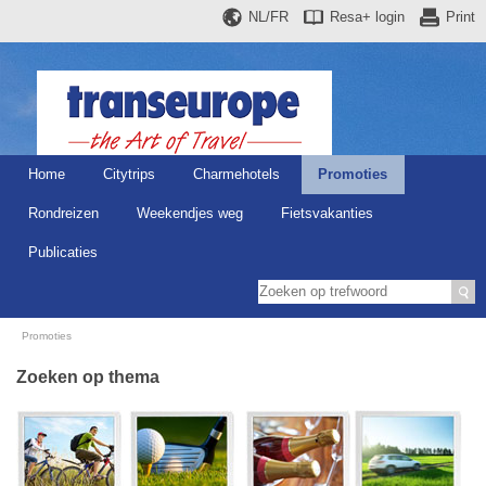
NL/FR
Resa+
login
Print
Home
Citytrips
Charmehotels
Promoties
Rondreizen
Weekendjes weg
Fietsvakanties
Publicaties
Promoties
Zoeken op thema