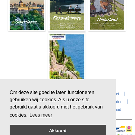
Om deze site goed te laten functioneren
Home
Over Transeurope
Vacatures
Contact
gebruiken wij cookies. Als u onze site
Vragen?
Reiskantoren
Extras
Reisvoorwaarden
gebruikt gaat u akkoord met het gebruik van
Reisverzekeringen
privacyverklaring
Duurzaamheid
cookies.
Lees meer
Akkoord
Veilig online betalen