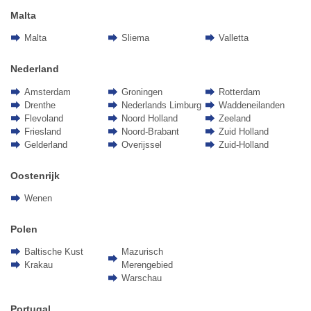
Malta
Malta
Sliema
Valletta
Nederland
Amsterdam
Groningen
Rotterdam
Drenthe
Nederlands Limburg
Waddeneilanden
Flevoland
Noord Holland
Zeeland
Friesland
Noord-Brabant
Zuid Holland
Gelderland
Overijssel
Zuid-Holland
Oostenrijk
Wenen
Polen
Baltische Kust
Mazurisch
Krakau
Merengebied
Warschau
Portugal