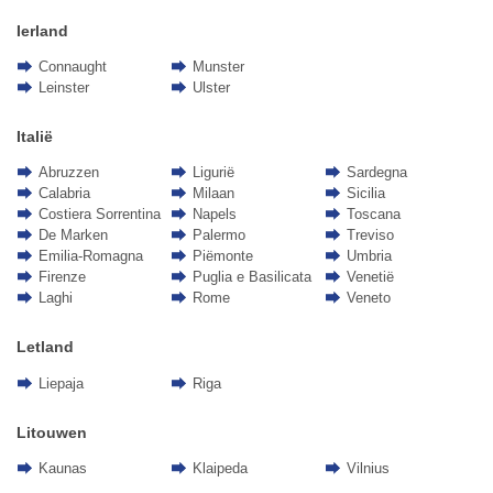
Ierland
Connaught
Munster
Leinster
Ulster
Italië
Abruzzen
Ligurië
Sardegna
Calabria
Milaan
Sicilia
Costiera Sorrentina
Napels
Toscana
De Marken
Palermo
Treviso
Emilia-Romagna
Piëmonte
Umbria
Firenze
Puglia e Basilicata
Venetië
Laghi
Rome
Veneto
Letland
Liepaja
Riga
Litouwen
Kaunas
Klaipeda
Vilnius