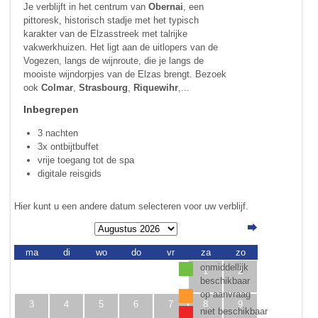
Je verblijft in het centrum van
Obernai
, een
pittoresk, historisch stadje met het typisch
karakter van de Elzasstreek met talrijke
vakwerkhuizen. Het ligt aan de uitlopers van de
Vogezen, langs de wijnroute, die je langs de
mooiste wijndorpjes van de Elzas brengt. Bezoek
ook
Colmar
,
Strasbourg
,
Riquewihr
,...
Inbegrepen
3 nachten
3x ontbijtbuffet
vrije toegang tot de spa
digitale reisgids
Hier kunt u een andere datum selecteren voor uw verblijf.
ma
di
wo
do
vr
za
zo
onmiddellijk
1
2
beschikbaar
op aanvraag
3
4
5
6
7
8
9
niet beschikbaar