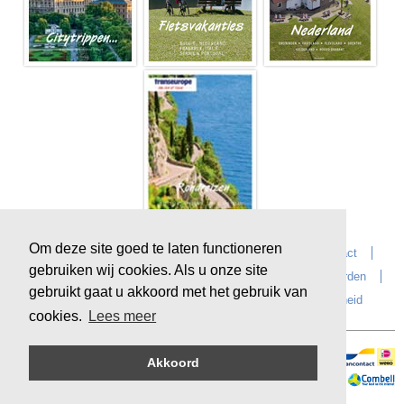
Om deze site goed te laten functioneren
Home
Over Transeurope
Vacatures
Contact
gebruiken wij cookies. Als u onze site
Vragen?
Reiskantoren
Extras
Reisvoorwaarden
gebruikt gaat u akkoord met het gebruik van
Reisverzekeringen
privacyverklaring
Duurzaamheid
cookies.
Lees meer
Akkoord
Veilig online betalen
Sitemap
©
Copyright
Transeurope
, 2000-
2026, All rights reserved.
Cloud hosting by