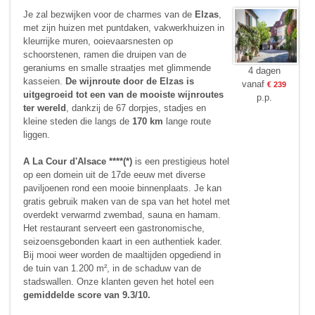
Je zal bezwijken voor de charmes van de
Elzas
,
met zijn huizen met puntdaken, vakwerkhuizen in
kleurrijke muren, ooievaarsnesten op
schoorstenen, ramen die druipen van de
geraniums en smalle straatjes met glimmende
4 dagen
kasseien.
De wijnroute door de Elzas
is
vanaf
€ 239
uitgegroeid tot een van de mooiste wijnroutes
p.p.
ter wereld
, dankzij de 67 dorpjes, stadjes en
kleine steden die langs de
170 km
lange route
liggen.
A La Cour d'Alsace ****(*)
is een prestigieus hotel
op een domein uit de 17de eeuw met diverse
paviljoenen rond een mooie binnenplaats. Je kan
gratis gebruik maken van de spa van het hotel met
overdekt verwarmd zwembad, sauna en hamam.
Het restaurant serveert een gastronomische,
seizoensgebonden kaart in een authentiek kader.
Bij mooi weer worden de maaltijden opgediend in
de tuin van 1.200 m², in de schaduw van de
stadswallen. Onze klanten geven het hotel een
gemiddelde score van 9.3/10.