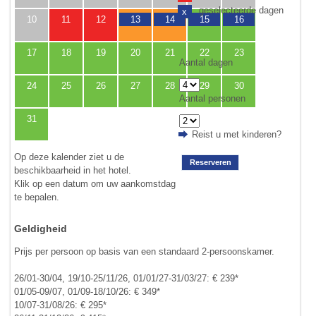
geselecteerde dagen
x
10
11
12
13
14
15
16
17
18
19
20
21
22
23
Aantal dagen
24
25
26
27
28
29
30
Aantal personen
31
Reist u met kinderen?
Op deze kalender ziet u de
Reserveren
beschikbaarheid in het hotel.
Klik op een datum om uw aankomstdag
te bepalen.
Geldigheid
Prijs per persoon op basis van een standaard 2-persoonskamer.
26/01-30/04, 19/10-25/11/26, 01/01/27-31/03/27: € 239*
01/05-09/07, 01/09-18/10/26: € 349*
10/07-31/08/26: € 295*