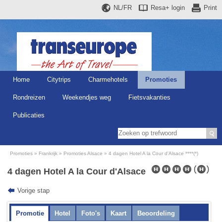
NL/FR
Resa+
login
Print
Home
Citytrips
Charmehotels
Promoties
Rondreizen
Weekendjes weg
Fietsvakanties
Publicaties
Promoties
Frankrijk
Promoties Alsace
4 dagen Hotel A la Cour d'Alsace ****(*)
4 dagen Hotel A la Cour d'Alsace
Vorige stap
Promotie
Hotel
Foto's
Kaart
Beoordeling