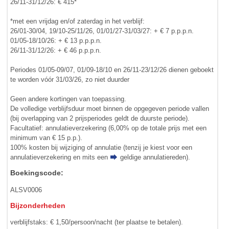
26/11-31/12/26: € 415*
*met een vrijdag en/of zaterdag in het verblijf:
26/01-30/04, 19/10-25/11/26, 01/01/27-31/03/27: + € 7 p.p.p.n.
01/05-18/10/26: + € 13 p.p.p.n.
26/11-31/12/26: + € 46 p.p.p.n.
Periodes 01/05-09/07, 01/09-18/10 en 26/11-23/12/26 dienen geboekt
te worden vóór 31/03/26, zo niet duurder
Geen andere kortingen van toepassing.
De volledige verblijfsduur moet binnen de opgegeven periode vallen
(bij overlapping van 2 prijsperiodes geldt de duurste periode).
Facultatief: annulatieverzekering (6,00% op de totale prijs met een
minimum van € 15 p.p.).
100% kosten bij wijziging of annulatie (tenzij je kiest voor een
annulatieverzekering en mits een
geldige annulatiereden
).
Boekingscode:
ALSV0006
Bijzonderheden
verblijfstaks: € 1,50/persoon/nacht (ter plaatse te betalen).