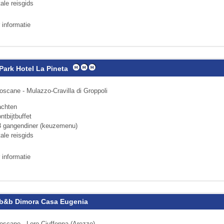
tale reisgids
 informatie
Park Hotel La Pineta
oscane - Mulazzo-Cravilla di Groppoli
achten
ntbijtbuffet
3 gangendiner (keuzemenu)
tale reisgids
 informatie
 b&b Dimora Casa Eugenia
oscane - Loro Ciuffenna (Arezzo)