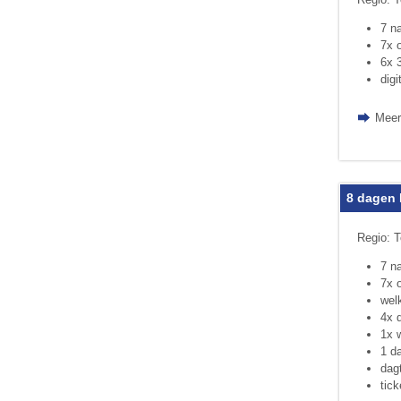
7 n
7x o
6x 3
digi
Meer
8 dagen 
Regio: T
7 n
7x o
wel
4x d
1x 
1 d
dag
tic