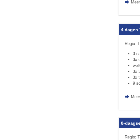
Meer
4 dagen 
Regio: T
3 n
3x o
wel
3x 
3x 
9 s
Meer
8-daagse
Regio: 