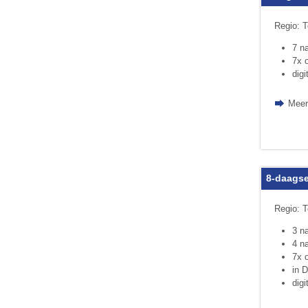
Regio: T
7 n
7x o
digi
Meer
8-daagse
Regio: T
3 n
4 n
7x o
in 
digi