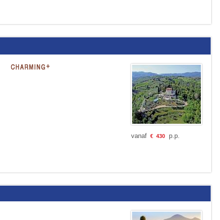
vanaf
p.p.
€
430