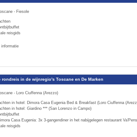
oscane - Fiesole
achten
ntbijtbuffet
tale reisgids
 informatie
 rondreis in de wijnregio's Toscane en De Marken
oscane - Loro Ciuffenna (Arezzo)
achten in hotel: Dimora Casa Eugenia Bed & Breakfast (Loro Ciuffenna (Arezz
achten in hotel: Giardino *** (San Lorenzo in Campo)
ntbijtbuffet
Dimora Casa Eugenia: 3x 3-gangendiner in het nabijgelegen restau­rant Va'Pens
tale reisgids