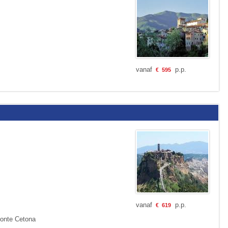
vanaf
p.p.
€
595
vanaf
p.p.
€
619
Monte Cetona