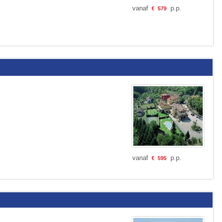
vanaf
p.p.
€
579
vanaf
p.p.
€
595