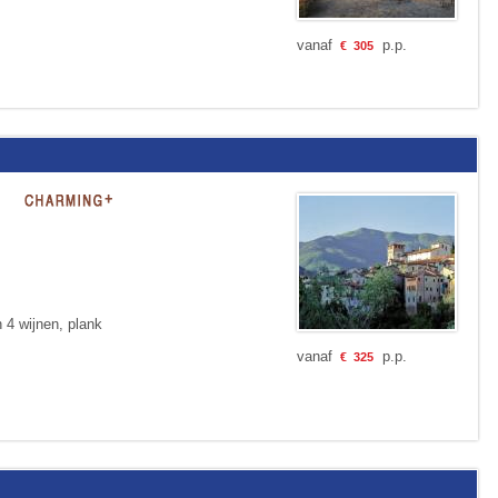
vanaf
p.p.
€
305
n 4 wijnen, plank
vanaf
p.p.
€
325