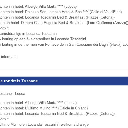
chten in hotel: Albergo Villa Marta **** (Lucca)
chten in hotel: Palazzo San Lorenzo Hotel & Spa **** (Colle di Val d'Elsa)
achten in hotel: Locanda Toscanini Bed & Breakfast (Piazze (Cetona))
acht in hotel: Dimora Casa Eugenia Bed & Breakfast (Loro Ciuffenna (Arezzo)
ntbijt
komstdrankje in Locanda Toscanini
 korting op een à-la-cartediner in Locanda Toscanini
 korting in de thermen van Fonteverde in San Casciano dei Bagni (vlakbij Lo
 informatie
e rondreis Toscane
Toscane - Lucca
chten in hotel: Albergo Villa Marta **** (Lucca)
chten in hotel: L'Ultimo Mulino **** (Gaiole in Chianti)
achten in hotel: Locanda Toscanini Bed & Breakfast (Piazze (Cetona))
ntbijt
l'Ultimo Mulino en Locanda Toscanini: welkomstdrankje