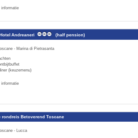
 informatie
Hotel Andreaneri
(half pension)
oscane - Marina di Pietrasanta
achten
ntbijtbuffet
diner (keuzemenu)
 informatie
 rondreis Betoverend Toscane
Toscane - Lucca