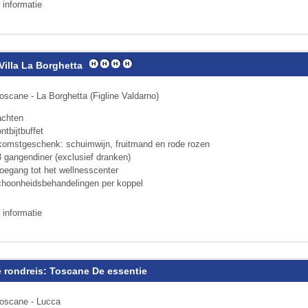
 informatie
Villa La Borghetta
oscane - La Borghetta (Figline Valdarno)
achten
ntbijtbuffet
komstgeschenk: schuimwijn, fruitmand en rode rozen
3 gangendiner (exclusief dranken)
toegang tot het wellnesscenter
choonheidsbehandelingen per koppel
 informatie
 rondreis: Toscane De essentie
Toscane - Lucca