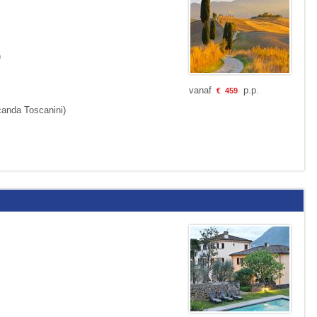
)
vanaf
p.p.
€
459
canda Toscanini)