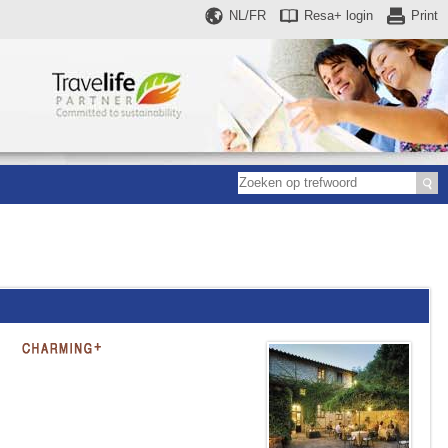
NL/FR
Resa+
login
Print