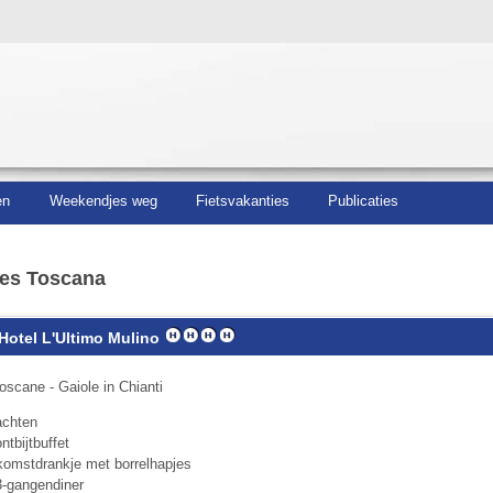
en
Weekendjes weg
Fietsvakanties
Publicaties
es Toscana
Hotel L'Ultimo Mulino
oscane - Gaiole in Chianti
achten
ntbijtbuffet
komstdrankje met borrelhapjes
3-gangendiner