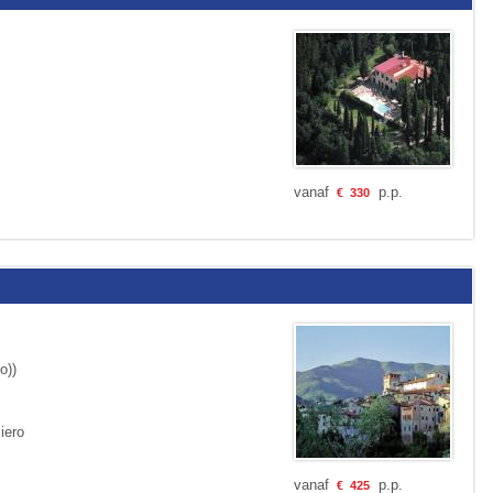
vanaf
p.p.
€
330
o))
iero
vanaf
p.p.
€
425