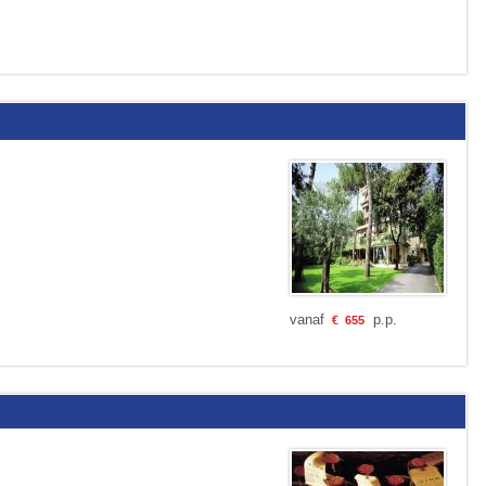
vanaf
p.p.
€
655