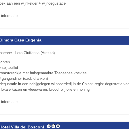
oek aan een wijnkelder + wijndegustatie
 informatie
Dimora Casa Eugenia
oscane - Loro Ciuffenna (Arezzo)
achten
ntbijtbuffet
komstdrankje met huisgemaakte Toscaanse koekjes
3 gangendiner (excl. dranken)
degustatie in een nabijgelegen wijnboerderij in de Chianti-regio: degustatie va
lokale kazen en vleeswaren, brood, olijfolie en honing
 informatie
Hotel Villa dei Bosconi