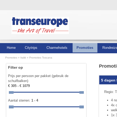
Home
Citytrips
Charmehotels
Promoties
Rondreiz
Promoties
Italië
Promoties Toscana
Promoti
Filter op
Prijs per persoon per pakket (gebruik de
5 dagen 
schuifbalken)
€ 305 - € 1079
Regio: T
4 n
Aantal sterren:
1 - 4
4x o
wel
1x 