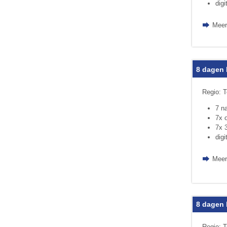
digi
Meer
8 dagen 
Regio: T
7 n
7x o
7x 
digi
Meer
8 dagen
Regio: T