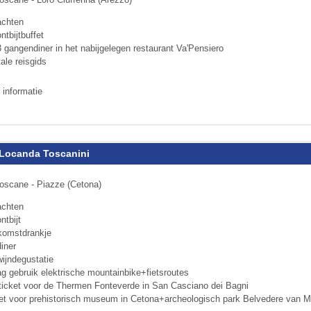
achten
ntbijtbuffet
 gangendiner in het nabijgelegen restau­rant Va'Pensiero
tale reisgids
 informatie
Locanda Toscanini
oscane - Piazze (Cetona)
achten
ntbijt
komstdrankje
iner
wijndegustatie
ag gebruik elektrische mountainbike+fietsroutes
ticket voor de Thermen Fonteverde in San Casciano dei Bagni
ket voor prehistorisch museum in Cetona+archeologisch park Belvedere van 