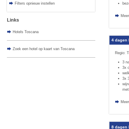
bez
Filters opnieuw instellen
Meer
Links
Hotels Toscana
4 dagen 
Zoek een hotel op kaart van Toscana
Regio: T
3 n
3x o
wel
3x 
wijn
met 
Meer
8 dagen 