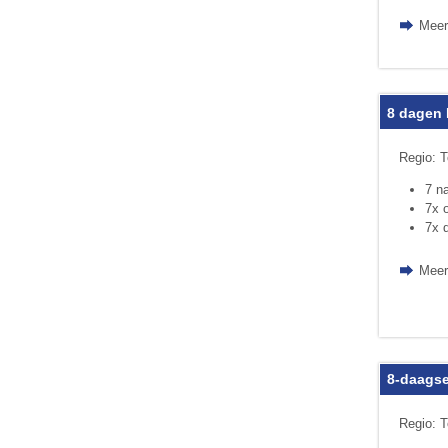
Meer
8 dagen 
Regio: T
7 n
7x o
7x 
Meer
8-daagse
Regio: 