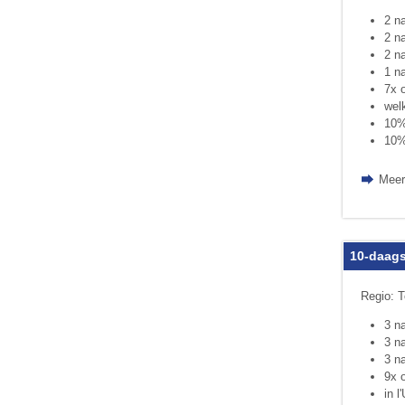
2 na
2 na
2 n
1 n
7x o
wel
10%
10%
Meer
10-daags
Regio: 
3 na
3 na
3 n
9x o
in 