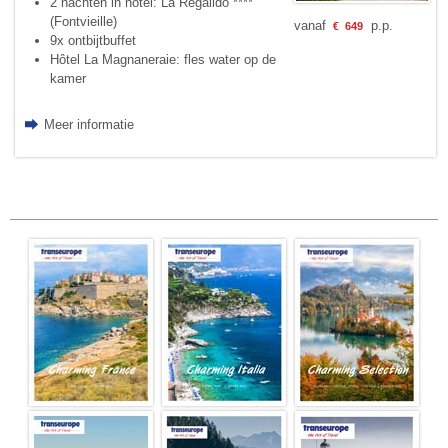
2 nachten in hotel: La Régalido ****
(Fontvieille)
vanaf
p.p.
€
649
9x ontbijtbuffet
Hôtel La Magnaneraie: fles water op de
kamer
Meer informatie