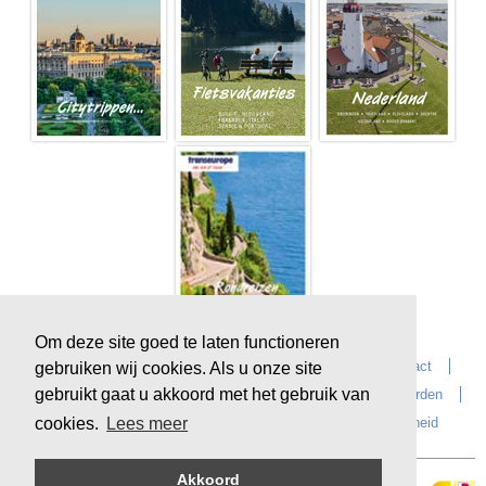
Om deze site goed te laten functioneren
Home
Over Transeurope
Vacatures
Contact
gebruiken wij cookies. Als u onze site
gebruikt gaat u akkoord met het gebruik van
Vragen?
Reiskantoren
Extras
Reisvoorwaarden
Reisverzekeringen
privacyverklaring
Duurzaamheid
cookies.
Lees meer
Akkoord