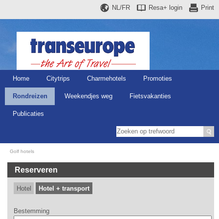
NL/FR
Resa+
login
Print
Home
Citytrips
Charmehotels
Promoties
Rondreizen
Weekendjes weg
Fietsvakanties
Publicaties
Golf hotels
Reserveren
Hotel
Hotel + transport
Bestemming