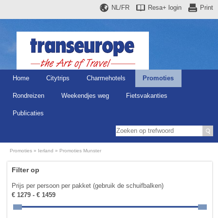
NL/FR
Resa+
login
Print
Home
Citytrips
Charmehotels
Promoties
Rondreizen
Weekendjes weg
Fietsvakanties
Publicaties
Promoties
Ierland
Promoties Munster
Filter op
Prijs per persoon per pakket (gebruik de schuifbalken)
€ 1279 - € 1459