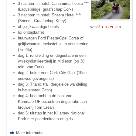
3 nachten in hotel: Canamima House ***
(Ladysbridge, graafschap Cork)
3 nachten in hotel: Sneem Hotel ****
(Sneem, Graafschap Kerry)
of gelijkwaardige hotels
vanaf
p.p.
€
1279
6x ontbijtbuffet
huurwagen Ford Fiesta/Opel Corsa of
gelijkwaardig, inclusief all-in verzekering
(7x 24u)
dag 1: rondleiding en degustatie in een
whiskydistilleerderij in Midleton (op 30
min. van Cork)
dag 2: ticket voor Cork City Gaol (19de
eeuwse gevangenis)
dag 3: Titanic trail (begeleide wandeling
in havenstad Cobh)
dag 4: boottocht in de baai van
Kenmare OF bezoek en degustatie aan
brouwerij Tom Crean
dag 6: uitstap in het Killarney National
Park met paardenkoets en gids
Meer informatie