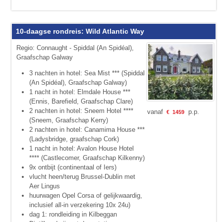
10-daagse rondreis: Wild Atlantic Way
Regio: Connaught - Spiddal (An Spidéal),
Graafschap Galway
3 nachten in hotel: Sea Mist *** (Spiddal
(An Spidéal), Graafschap Galway)
1 nacht in hotel: Elmdale House ***
(Ennis, Barefield, Graafschap Clare)
2 nachten in hotel: Sneem Hotel ****
vanaf
p.p.
€
1459
(Sneem, Graafschap Kerry)
2 nachten in hotel: Canamima House ***
(Ladysbridge, graafschap Cork)
1 nacht in hotel: Avalon House Hotel
**** (Castlecomer, Graafschap Kilkenny)
9x ontbijt (continentaal of Iers)
vlucht heen/terug Brussel-Dublin met
Aer Lingus
huurwagen Opel Corsa of gelijkwaardig,
inclusief all-in verzekering 10x 24u)
dag 1: rondleiding in Kilbeggan