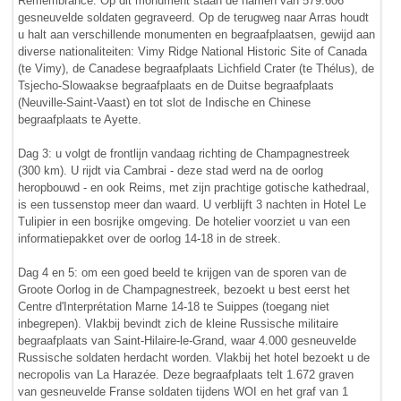
Remembrance. Op dit monument staan de namen van 579.606
gesneuvelde soldaten gegraveerd. Op de terugweg naar Arras houdt
u halt aan verschillende monumenten en begraafplaatsen, gewijd aan
diverse nationaliteiten: Vimy Ridge National Historic Site of Canada
(te Vimy), de Canadese begraafplaats Lichfield Crater (te Thélus), de
Tsjecho-Slowaakse begraafplaats en de Duitse begraafplaats
(Neuville-Saint-Vaast) en tot slot de Indische en Chinese
begraafplaats te Ayette.
Dag 3: u volgt de frontlijn vandaag richting de Champagnestreek
(300 km). U rijdt via Cambrai - deze stad werd na de oorlog
heropbouwd - en ook Reims, met zijn prachtige gotische kathedraal,
is een tussenstop meer dan waard. U verblijft 3 nachten in Hotel Le
Tulipier in een bosrijke omgeving. De hotelier voorziet u van een
informatiepakket over de oorlog 14-18 in de streek.
Dag 4 en 5: om een goed beeld te krijgen van de sporen van de
Groote Oorlog in de Champagnestreek, bezoekt u best eerst het
Centre d'Interprétation Marne 14-18 te Suippes (toegang niet
inbegrepen). Vlakbij bevindt zich de kleine Russische militaire
begraafplaats van Saint-Hilaire-le-Grand, waar 4.000 gesneuvelde
Russische soldaten herdacht worden. Vlakbij het hotel bezoekt u de
necropolis van La Harazée. Deze begraafplaats telt 1.672 graven
van gesneuvelde Franse soldaten tijdens WOI en het graf van 1