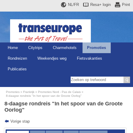
NL/FR
Resa+
login
Print
Home
Citytrips
Charmehotels
Promoties
Rondreizen
Weekendjes weg
Fietsvakanties
Publicaties
Promoties
Frankrijk
Promoties Nord - Pas de Calais
8-daagse rondreis "In het spoor van de Groote Oorlog"
8-daagse rondreis "In het spoor van de Groote
Oorlog"
Vorige stap