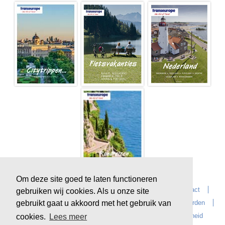
Om deze site goed te laten functioneren
Home
Over Transeurope
Vacatures
Contact
gebruiken wij cookies. Als u onze site
gebruikt gaat u akkoord met het gebruik van
Vragen?
Reiskantoren
Extras
Reisvoorwaarden
Reisverzekeringen
privacyverklaring
Duurzaamheid
cookies.
Lees meer