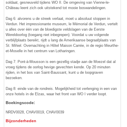
soldaat, gesneuveld tijdens WO II. De omgeving van Vienne-le-
Château leent zich ook uitstekend tot mooie boswandelingen.
Dag 6: alvorens u de streek verlaat, moet u absoluut stoppen in
Verdun. Het impressionante museum, le Mémorial de Verdun, vertelt
u alles over één van de bloedigste veldslagen van de Eerste
Wereldoorlog (toegang niet inbegrepen). Voordat u uw volgende
verblijfplaats bereikt, rijdt u lang de Amerikaanse begraafplaats van
St. Mihiel. Overnachting in Hôtel Maison Carrée, in de regio Meurthe-
et-Moselle in het centrum van Lotharingen.
Dag 7: Pont-à-Mousson is een gezellig stadje aan de Moezel dat al
vroeg tijdens de oorlog hevige gevechten kende. Op 20 minuten
rijden, in het bos van Saint-Baussant, kunt u de loopgraven
bezoeken.
Dag 8: einde van de rondreis. Mogelijkheid tot verlenging in een van
onze hotels in de Elzas, waar het front van WO I verder loopt.
Boekingscode:
NRDV0028, CHAV0019, CHAV0039
Bijzonderheden