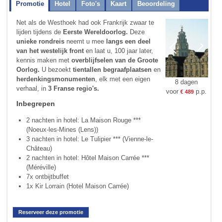
Promotie
Hotel
Foto's
Kaart
Beoordeling
Net als de Westhoek had ook Frankrijk zwaar te
lijden tijdens de
Eerste Wereldoorlog.
Deze
unieke rondreis
neemt u mee
langs een deel
van het westelijk front
en laat u, 100 jaar later,
kennis maken met
overblijfselen van de Groote
Oorlog.
U bezoekt
tientallen begraafplaatsen
en
herdenkingsmonumenten
, elk met een eigen
8 dagen
verhaal, in
3 Franse regio's.
voor
p.p.
€ 489
Inbegrepen
2 nachten in hotel: La Maison Rouge ***
(Noeux-les-Mines (Lens))
3 nachten in hotel: Le Tulipier *** (Vienne-le-
Château)
2 nachten in hotel: Hôtel Maison Carrée ***
(Méréville)
7x ontbijtbuffet
1x Kir Lorrain (Hotel Maison Carrée)
Reserveer deze promotie