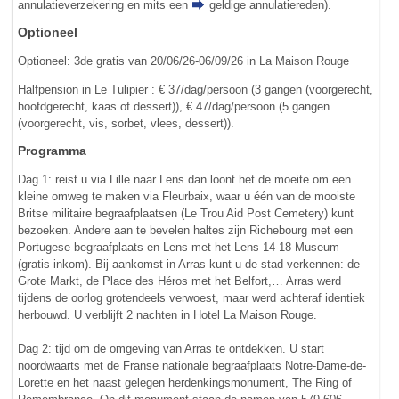
annulatieverzekering en mits een
geldige annulatiereden
).
Optioneel
Optioneel: 3de gratis van 20/06/26-06/09/26 in La Maison Rouge
Halfpension in Le Tulipier : € 37/dag/persoon (3 gangen (voorgerecht,
hoofdgerecht, kaas of dessert)), € 47/dag/persoon (5 gangen
(voorgerecht, vis, sorbet, vlees, dessert)).
Programma
Dag 1: reist u via Lille naar Lens dan loont het de moeite om een
kleine omweg te maken via Fleurbaix, waar u één van de mooiste
Britse militaire begraafplaatsen (Le Trou Aid Post Cemetery) kunt
bezoeken. Andere aan te bevelen haltes zijn Richebourg met een
Portugese begraafplaats en Lens met het Lens 14-18 Museum
(gratis inkom). Bij aankomst in Arras kunt u de stad verkennen: de
Grote Markt, de Place des Héros met het Belfort,… Arras werd
tijdens de oorlog grotendeels verwoest, maar werd achteraf identiek
herbouwd. U verblijft 2 nachten in Hotel La Maison Rouge.
Dag 2: tijd om de omgeving van Arras te ontdekken. U start
noordwaarts met de Franse nationale begraafplaats Notre-Dame-de-
Lorette en het naast gelegen herdenkingsmonument, The Ring of