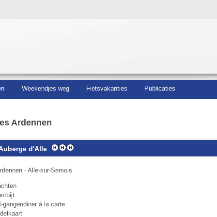
en
Weekendjes weg
Fietsvakanties
Publicaties
es Ardennen
Auberge d'Alle
rdennen - Alle-sur-Semois
achten
ntbijt
-gangendiner à la carte
delkaart