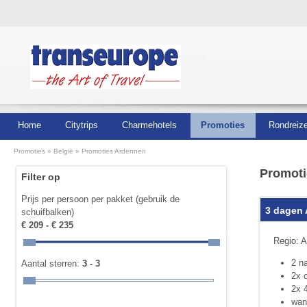
Home
Citytrips
Charmehotels
Promoties
Rondreiz
Promoties
België
Promoties Ardennen
Promoti
Filter op
Prijs per persoon per pakket (gebruik de
3 dagen 
schuifbalken)
€ 209 - € 235
Regio: A
2 n
Aantal sterren:
3 - 3
2x o
2x 4
wan