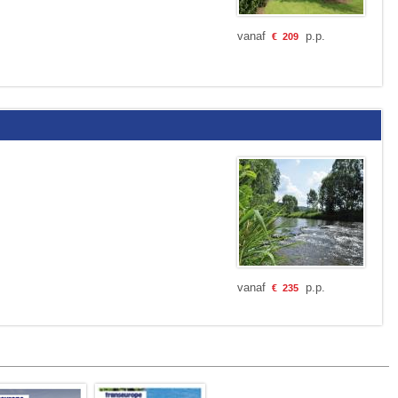
vanaf
p.p.
€
209
vanaf
p.p.
€
235