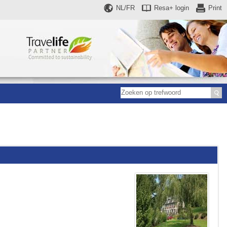
NL/FR
Resa+
login
Print