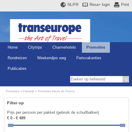
NL/FR
Resa+
login
Print
Home
Citytrips
Charmehotels
Promoties
Rondreizen
Weekendjes weg
Fietsvakanties
Publicaties
Promoties
Frankrijk
Promoties Hauts de France
Filter op
Prijs per persoon per pakket (gebruik de schuifbalken)
€ 0 - € 489