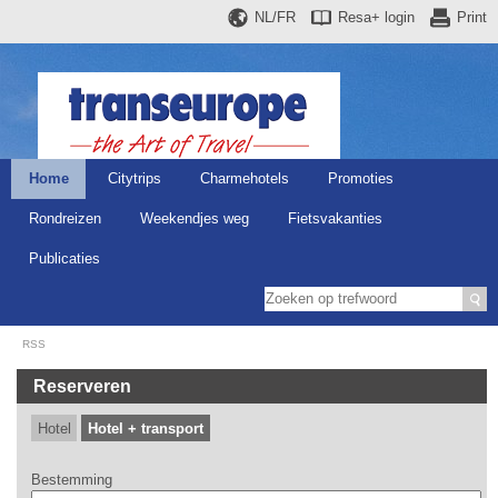
NL/FR
Resa+
login
Print
Home
Citytrips
Charmehotels
Promoties
Rondreizen
Weekendjes weg
Fietsvakanties
Publicaties
RSS
Reserveren
Hotel
Hotel + transport
Bestemming