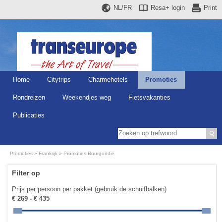
NL/FR
Resa+
login
Print
Home
Citytrips
Charmehotels
Promoties
Rondreizen
Weekendjes weg
Fietsvakanties
Publicaties
Promoties
Frankrijk
Promoties Bourgondië
Filter op
Prijs per persoon per pakket (gebruik de schuifbalken)
€ 269 - € 435