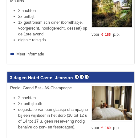
Moulins
2 nachten
2x ontbijt
1x gastronomisch diner (borrelhapje,
voorgerecht, hoofdgerecht, dessert) op
de 1ste avond
voor
p.p.
€
185
digitale reisgids
Meer informatie
3 dagen Hotel Castel Jeanson
Regio: Grand Est - Aÿ-Champagne
2 nachten
2x ontbijtbuffet
degustatie van een glaasje champagne
bij een wijnboer in het dorp (10 tot 12 u
of 14 tot 17 u, geen reservering nodig
behalve op zon- en feestdagen).
voor
p.p.
€
189