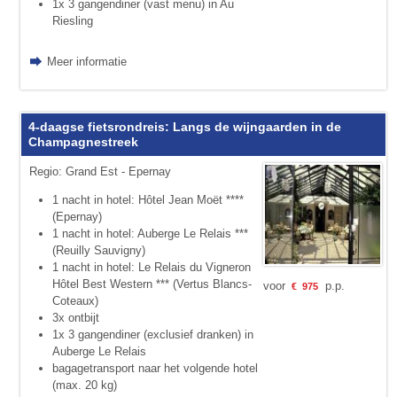
1x 3 gangendiner (vast menu) in Au
Riesling
Meer informatie
4-daagse fietsrondreis: Langs de wijngaarden in de
Champagnestreek
Regio: Grand Est - Epernay
1 nacht in hotel: Hôtel Jean Moët ****
(Epernay)
1 nacht in hotel: Auberge Le Relais ***
(Reuilly Sauvigny)
1 nacht in hotel: Le Relais du Vigneron
Hôtel Best Western *** (Vertus Blancs-
voor
p.p.
€
975
Coteaux)
3x ontbijt
1x 3 gangendiner (exclusief dranken) in
Auberge Le Relais
bagagetransport naar het volgende hotel
(max. 20 kg)