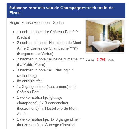
9-daagse rondreis van de Champagnestreek tot in de
Elzas
Regio: Franse Ardennen - Sedan
1 nacht in hotel: Le Château Fort ****
(Sedan)
2 nachten in hotel: Hostellerie du Mont
Aimé & Dames de Champagne ***(*)
(Bergères Les Vertus)
2 nachten in hotel: Auberge d'Imsthal ***
vanaf
p.p.
€
705
(La Petite Pierre)
3 nachten in hotel: Au Riesling ***
(Zellenberg)
8x ontbijtbuffet
1x 3 gangendiner (keuzemenu) in Le
Château Fort
1 welkomstdrankje (glaasje
champagne), 1x 3 gangendiner
(keuzemenu) in l'Hostellerie du Mont-
Aimé
1 welkomstdrankje, 1x 3 gangendiner
(keuzemenu) in l'Auberge d'Imsthal