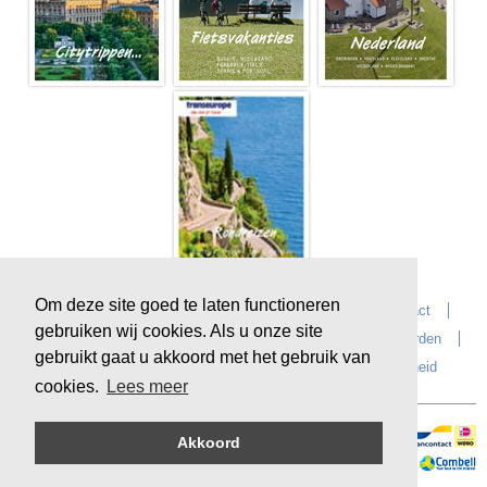
Om deze site goed te laten functioneren
Home
Over Transeurope
Vacatures
Contact
gebruiken wij cookies. Als u onze site
Vragen?
Reiskantoren
Extras
Reisvoorwaarden
gebruikt gaat u akkoord met het gebruik van
Reisverzekeringen
privacyverklaring
Duurzaamheid
cookies.
Lees meer
Akkoord
Veilig online betalen
Sitemap
©
Copyright
Transeurope
, 2000-
2026, All rights reserved.
Cloud hosting by