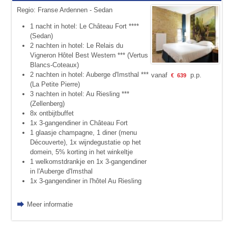
Regio: Franse Ardennen - Sedan
1 nacht in hotel: Le Château Fort ****
(Sedan)
2 nachten in hotel: Le Relais du
Vigneron Hôtel Best Western *** (Vertus
Blancs-Coteaux)
2 nachten in hotel: Auberge d'Imsthal ***
vanaf
p.p.
€
639
(La Petite Pierre)
3 nachten in hotel: Au Riesling ***
(Zellenberg)
8x ontbijtbuffet
1x 3-gangendiner in Château Fort
1 glaasje champagne, 1 diner (menu
Découverte), 1x wijndegustatie op het
domein, 5% korting in het winkeltje
1 welkomstdrankje en 1x 3-gangendiner
in l'Auberge d'Imsthal
1x 3-gangendiner in l'hôtel Au Riesling
Meer informatie