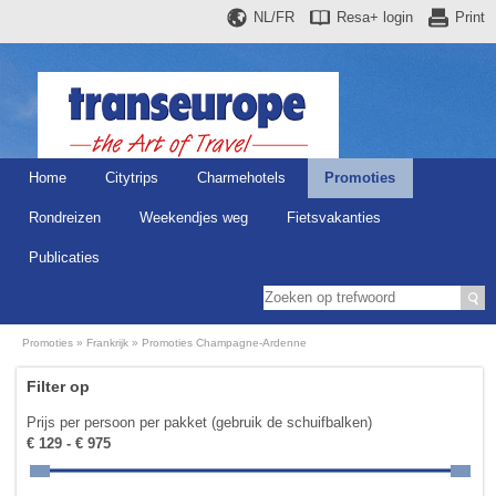
NL/FR
Resa+
login
Print
Home
Citytrips
Charmehotels
Promoties
Rondreizen
Weekendjes weg
Fietsvakanties
Publicaties
Promoties
Frankrijk
Promoties Champagne-Ardenne
Filter op
Prijs per persoon per pakket (gebruik de schuifbalken)
€ 129 - € 975