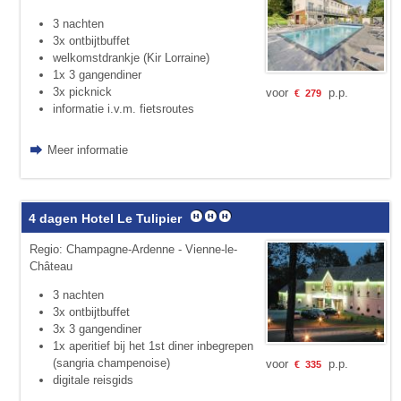
3 nachten
3x ontbijtbuffet
welkomstdrankje (Kir Lorraine)
1x 3 gangendiner
3x picknick
voor
p.p.
€
279
informatie i.v.m. fietsroutes
Meer informatie
4 dagen Hotel Le Tulipier
Regio: Champagne-Ardenne - Vienne-le-
Château
3 nachten
3x ontbijtbuffet
3x 3 gangendiner
1x aperitief bij het 1st diner inbegrepen
(sangria champenoise)
voor
p.p.
€
335
digitale reisgids