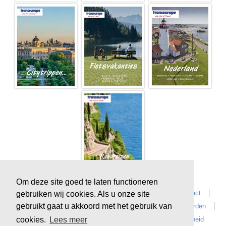
Om deze site goed te laten functioneren
Home
Over Transeurope
Vacatures
Contact
gebruiken wij cookies. Als u onze site
gebruikt gaat u akkoord met het gebruik van
Vragen?
Reiskantoren
Extras
Reisvoorwaarden
Reisverzekeringen
privacyverklaring
Duurzaamheid
cookies.
Lees meer