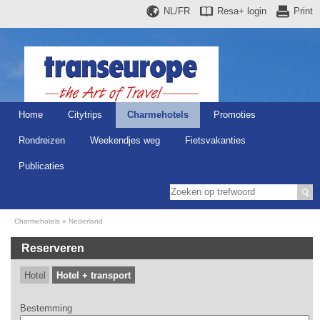
NL/FR
Resa+
login
Print
Home
Citytrips
Charmehotels
Promoties
Rondreizen
Weekendjes weg
Fietsvakanties
Publicaties
Charmehotels
Nederland
Reserveren
Hotel
Hotel + transport
Bestemming