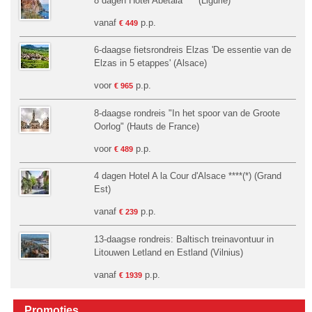
8 dagen Hotel Abetaia *** (Ligurië)
vanaf
p.p.
€ 449
6-daagse fietsrondreis Elzas 'De essentie van de
Elzas in 5 etappes' (Alsace)
voor
p.p.
€ 965
8-daagse rondreis "In het spoor van de Groote
Oorlog" (Hauts de France)
voor
p.p.
€ 489
4 dagen Hotel A la Cour d'Alsace ****(*) (Grand
Est)
vanaf
p.p.
€ 239
13-daagse rondreis: Baltisch treinavontuur in
Litouwen Letland en Estland (Vilnius)
vanaf
p.p.
€ 1939
Promoties