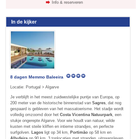
Info & reserveren
In de kijker
8 dagen Memmo Baleeira
Locatie: Portugal > Algarve
Je verblijft in het meest zuidwestelijke puntje van Europa, op
200 meter van de historische binnenstad van
Sagres
, dat nog
gespaard is gebleven van het massatoerisme. Het stadje wordt
vol­ledig omzoomd door het
Costa Vicentina Natuurpark
, een
stukje on­gerepte Algarve. Voor wie houdt van natuur, wilde
kusten met steile kliffen en intieme strandjes, en perfecte
surfgolven.
Lagos
ligt op 34 km,
Portimão
op 58 km en
Albufeira
op 90 km, 3 toplocaties met stranden, uitgaansleven