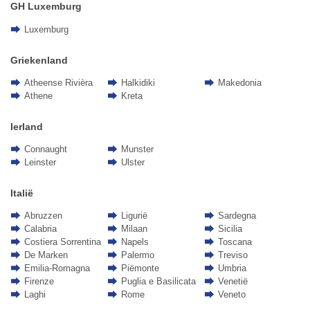
GH Luxemburg
Luxemburg
Griekenland
Atheense Rivièra
Halkidiki
Makedonia
Athene
Kreta
Ierland
Connaught
Munster
Leinster
Ulster
Italië
Abruzzen
Ligurië
Sardegna
Calabria
Milaan
Sicilia
Costiera Sorrentina
Napels
Toscana
De Marken
Palermo
Treviso
Emilia-Romagna
Piëmonte
Umbria
Firenze
Puglia e Basilicata
Venetië
Laghi
Rome
Veneto