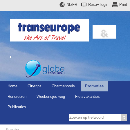
NL/FR
Resa+
login
Print
Home
Citytrips
Charmehotels
Promoties
Rondreizen
Weekendjes weg
Fietsvakanties
Publicaties
Promoties