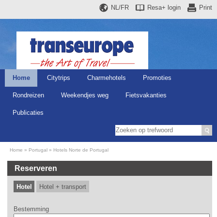
NL/FR
Resa+
login
Print
Home
Citytrips
Charmehotels
Promoties
Rondreizen
Weekendjes weg
Fietsvakanties
Publicaties
Home
Portugal
Hotels Norte de Portugal
Reserveren
Hotel
Hotel + transport
Bestemming