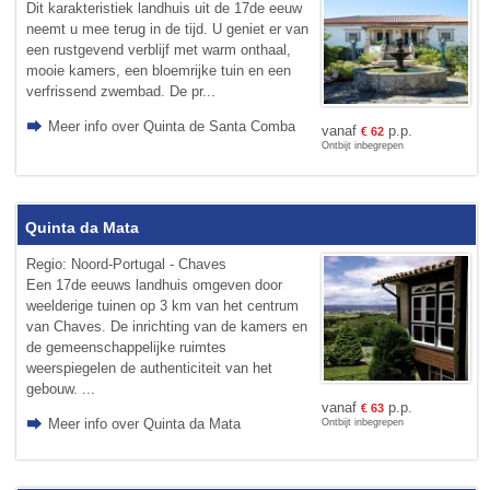
Dit karakteristiek landhuis uit de 17de eeuw
neemt u mee terug in de tijd. U geniet er van
een rustgevend verblijf met warm onthaal,
mooie kamers, een bloemrijke tuin en een
verfrissend zwembad. De pr...
Meer info over Quinta de Santa Comba
vanaf
p.p.
€
62
Ontbijt inbegrepen
Quinta da Mata
Regio: Noord-Portugal - Chaves
Een 17de eeuws landhuis omgeven door
weelderige tuinen op 3 km van het centrum
van Chaves. De inrichting van de kamers en
de gemeenschappelijke ruimtes
weerspiegelen de authenticiteit van het
gebouw. ...
vanaf
p.p.
€
63
Meer info over Quinta da Mata
Ontbijt inbegrepen