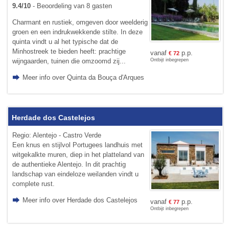
9.4/10
- Beoordeling van 8 gasten
Charmant en rustiek, omgeven door weelderig
groen en een indrukwekkende stilte. In deze
quinta vindt u al het typische dat de
Minhostreek te bieden heeft: prachtige
vanaf
p.p.
€
72
wijngaarden, tuinen die omzoomd zij...
Ontbijt inbegrepen
Meer info over Quinta da Bouça d'Arques
Herdade dos Castelejos
Regio: Alentejo - Castro Verde
Een knus en stijlvol Portugees landhuis met
witgekalkte muren, diep in het platteland van
de authentieke Alentejo. In dit prachtig
landschap van eindeloze weilanden vindt u
complete rust.
Meer info over Herdade dos Castelejos
vanaf
p.p.
€
77
Ontbijt inbegrepen