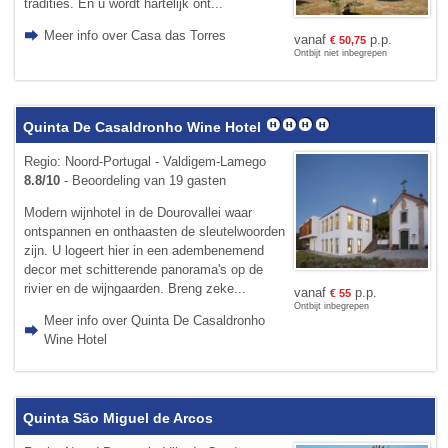
tradities. En u wordt hartelijk ont...
Meer info over Casa das Torres
vanaf
p.p.
€
50,75
Ontbijt niet inbegrepen
Quinta De Casaldronho Wine Hotel
Regio: Noord-Portugal - Valdigem-Lamego
8.8/10
- Beoordeling van 19 gasten
Modern wijnhotel in de Dourovallei waar
ontspannen en onthaasten de sleutelwoorden
zijn. U logeert hier in een adembenemend
decor met schitterende panorama's op de
rivier en de wijngaarden. Breng zeke...
vanaf
p.p.
€
55
Ontbijt inbegrepen
Meer info over Quinta De Casaldronho
Wine Hotel
Quinta São Miguel de Arcos