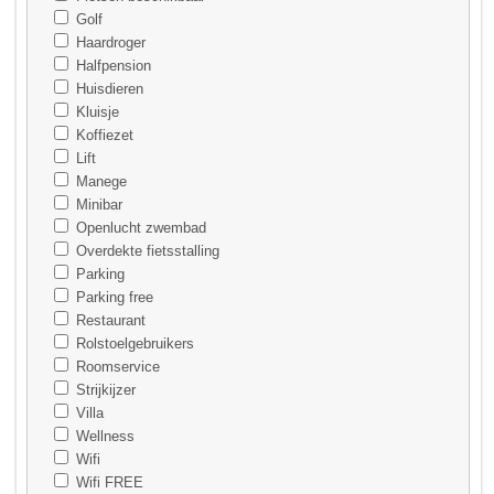
Golf
Haardroger
Halfpension
Huisdieren
Kluisje
Koffiezet
Lift
Manege
Minibar
Openlucht zwembad
Overdekte fietsstalling
Parking
Parking free
Restaurant
Rolstoelgebruikers
Roomservice
Strijkijzer
Villa
Wellness
Wifi
Wifi FREE