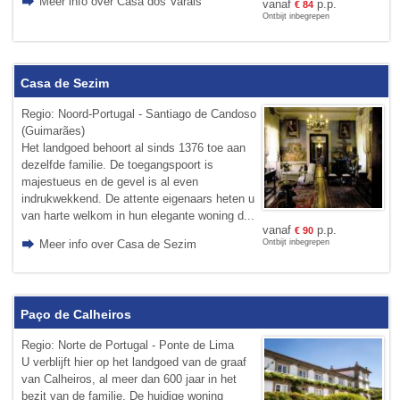
Meer info over Casa dos Varais
vanaf
p.p.
€
84
Ontbijt inbegrepen
Casa de Sezim
Regio: Noord-Portugal - Santiago de Candoso
(Guimarães)
Het landgoed behoort al sinds 1376 toe aan
dezelfde familie. De toegangspoort is
majestueus en de gevel is al even
indrukwekkend. De attente eigenaars heten u
van harte welkom in hun elegante woning d...
vanaf
p.p.
€
90
Meer info over Casa de Sezim
Ontbijt inbegrepen
Paço de Calheiros
Regio: Norte de Portugal - Ponte de Lima
U verblijft hier op het landgoed van de graaf
van Calheiros, al meer dan 600 jaar in het
bezit van de familie. De huidige woning