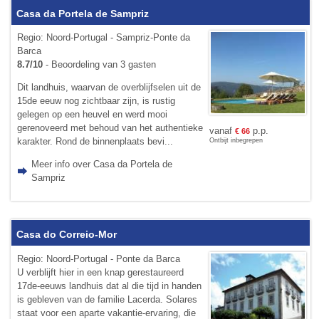
Casa da Portela de Sampriz
Regio: Noord-Portugal - Sampriz-Ponte da
Barca
8.7/10
- Beoordeling van 3 gasten
Dit landhuis, waarvan de overblijfselen uit de
15de eeuw nog zichtbaar zijn, is rustig
gelegen op een heuvel en werd mooi
gerenoveerd met behoud van het authentieke
vanaf
p.p.
€
66
karakter. Rond de binnenplaats bevi...
Ontbijt inbegrepen
Meer info over Casa da Portela de
Sampriz
Casa do Correio-Mor
Regio: Noord-Portugal - Ponte da Barca
U verblijft hier in een knap gerestaureerd
17de-eeuws landhuis dat al die tijd in handen
is gebleven van de familie Lacerda. Solares
staat voor een aparte vakantie-ervaring, die