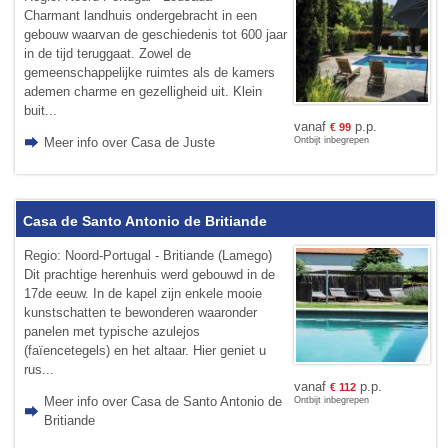
Charmant landhuis ondergebracht in een
gebouw waarvan de geschiedenis tot 600 jaar
in de tijd teruggaat. Zowel de
gemeenschappelijke ruimtes als de kamers
ademen charme en gezelligheid uit. Klein
buit...
vanaf
p.p.
€
99
Meer info over Casa de Juste
Ontbijt inbegrepen
Casa de Santo Antonio de Britiande
Regio: Noord-Portugal - Britiande (Lamego)
Dit prachtige herenhuis werd gebouwd in de
17de eeuw. In de kapel zijn enkele mooie
kunstschatten te bewonderen waaronder
panelen met typische azulejos
(faïencetegels) en het altaar. Hier geniet u
rus...
vanaf
p.p.
€
112
Meer info over Casa de Santo Antonio de
Ontbijt inbegrepen
Britiande