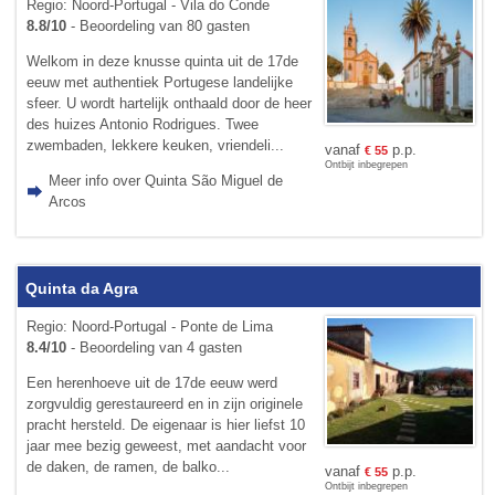
Regio: Noord-Portugal - Vila do Conde
8.8/10
- Beoordeling van 80 gasten
Welkom in deze knusse quinta uit de 17de
eeuw met authentiek Portugese landelijke
sfeer. U wordt hartelijk onthaald door de heer
des huizes Antonio Rodrigues. Twee
zwembaden, lekkere keuken, vriendeli...
vanaf
p.p.
€
55
Ontbijt inbegrepen
Meer info over Quinta São Miguel de
Arcos
Quinta da Agra
Regio: Noord-Portugal - Ponte de Lima
8.4/10
- Beoordeling van 4 gasten
Een herenhoeve uit de 17de eeuw werd
zorgvuldig gerestaureerd en in zijn originele
pracht hersteld. De eigenaar is hier liefst 10
jaar mee bezig geweest, met aandacht voor
de daken, de ramen, de balko...
vanaf
p.p.
€
55
Ontbijt inbegrepen