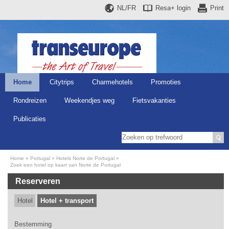
NL/FR
Resa+
login
Print
Home
Citytrips
Charmehotels
Promoties
Rondreizen
Weekendjes weg
Fietsvakanties
Publicaties
Home
Portugal
Hotels Norte de Portugal
Zoek een hotel op kaart van Norte de Portugal
Reserveren
Hotel
Hotel + transport
Bestemming