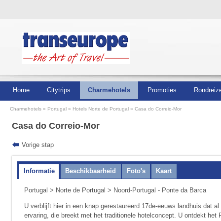
Home
Citytrips
Charmehotels
Promoties
Rondreiz
Charmehotels
Portugal
Hotels Norte de Portugal
Casa do Correio-Mor
Casa do Correio-Mor
Vorige stap
Informatie
Beschikbaarheid
Foto's
Kaart
Portugal
>
Norte de Portugal
> Noord-Portugal - Ponte da Barca
U verblijft hier in een knap gerestaureerd 17de-eeuws landhuis dat al
ervaring, die breekt met het traditionele hotelconcept. U ontdekt het 