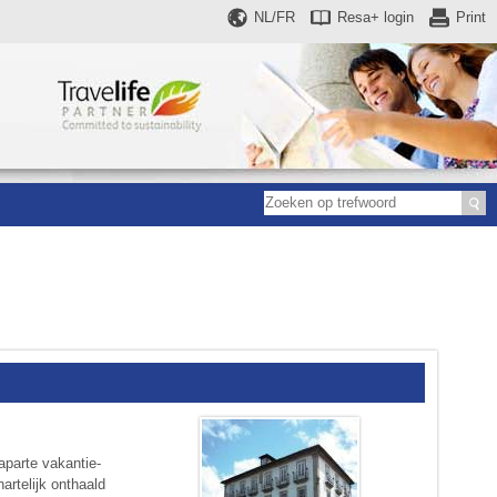
NL/FR
Resa+
login
Print
aparte vakantie-
artelijk onthaald