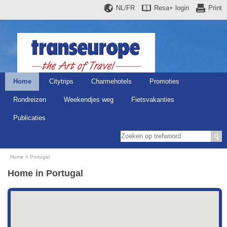
NL/FR
Resa+
login
Print
Home
Citytrips
Charmehotels
Promoties
Rondreizen
Weekendjes weg
Fietsvakanties
Publicaties
Home
Portugal
Home in Portugal