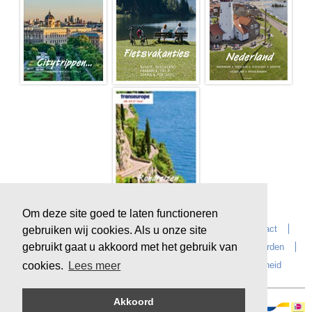
Om deze site goed te laten functioneren
Home
Over Transeurope
Vacatures
Contact
gebruiken wij cookies. Als u onze site
gebruikt gaat u akkoord met het gebruik van
Vragen?
Reiskantoren
Extras
Reisvoorwaarden
Reisverzekeringen
privacyverklaring
Duurzaamheid
cookies.
Lees meer
Akkoord