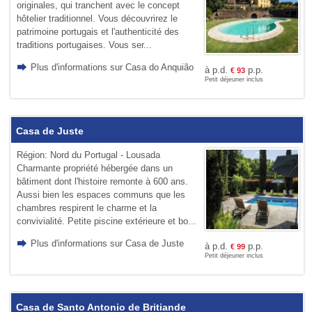
originales, qui tranchent avec le concept
hôtelier traditionnel. Vous découvrirez le
patrimoine portugais et l'authenticité des
traditions portugaises. Vous ser...
Plus d'informations sur Casa do Anquião
à p.d.
p.p.
€
93
Petit déjeuner inclus
Casa de Juste
Région: Nord du Portugal - Lousada
Charmante propriété hébergée dans un
bâtiment dont l'histoire remonte à 600 ans.
Aussi bien les espaces communs que les
chambres respirent le charme et la
convivialité. Petite piscine extérieure et bo...
Plus d'informations sur Casa de Juste
à p.d.
p.p.
€
99
Petit déjeuner inclus
Casa de Santo Antonio de Britiande