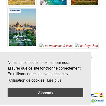
Accueil
Infos sur Transeurope
Postes vacants
Nous utilisons des cookies pour nous
Contact
Questions?
Agences
Extras
assurer que ce site fonctionne correctement.
Conditions de voyage
Assurances
privacy
En utilisant notre site, vous acceptez
Durabilité
l'utilisation de cookies.
Lire plus
J'accepte
Paiement en ligne sécurisé
Sitemap
© Copyright
Transeurope
, 2000-
2026, All rights reserved.
Cloud hosting by