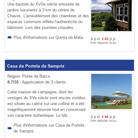
Une bastide du XVIIe siècle entourée de
jardins luxuriants à 3 km du centre de
Chaves. L'ameublement des chambres et des
espaces communs reflète l'authenticité du
bâtiment. Lors des journées chaudes, ...
Plus d'informations sur Quinta da Mata
à p.d.
p.p.
€
63
Petit déjeuner inclus
Casa da Portela de Sampriz
Région: Ponte da Barca
8.7/10
- Appréciation de 3 clients
Cette maison de campagne, dont les
vestiges du XVe siècle sont encore visibles,
est située au calme sur une colline et a été
magnifiquement rénovée tout en conservant
son caractère authentique. Le bât...
à p.d.
p.p.
€
66
Petit déjeuner inclus
Plus d'informations sur Casa da Portela
de Sampriz