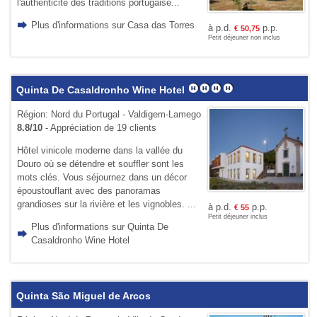
l'authenticité des traditions portugaise...
Plus d'informations sur Casa das Torres
à p.d.
p.p.
€
50,75
Petit déjeuner non inclus
Quinta De Casaldronho Wine Hotel
Région: Nord du Portugal - Valdigem-Lamego
8.8/10
- Appréciation de 19 clients
Hôtel vinicole moderne dans la vallée du
Douro où se détendre et souffler sont les
mots clés. Vous séjournez dans un décor
époustouflant avec des panoramas
grandioses sur la rivière et les vignobles. ...
à p.d.
p.p.
€
55
Petit déjeuner inclus
Plus d'informations sur Quinta De
Casaldronho Wine Hotel
Quinta São Miguel de Arcos