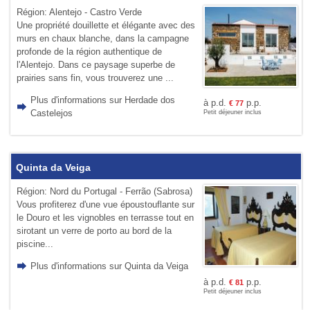
Région: Alentejo - Castro Verde
Une propriété douillette et élégante avec des
murs en chaux blanche, dans la campagne
profonde de la région authentique de
l'Alentejo. Dans ce paysage superbe de
prairies sans fin, vous trouverez une ...
Plus d'informations sur Herdade dos
à p.d.
p.p.
€
77
Castelejos
Petit déjeuner inclus
Quinta da Veiga
Région: Nord du Portugal - Ferrão (Sabrosa)
Vous profiterez d'une vue époustouflante sur
le Douro et les vignobles en terrasse tout en
sirotant un verre de porto au bord de la
piscine...
Plus d'informations sur Quinta da Veiga
à p.d.
p.p.
€
81
Petit déjeuner inclus