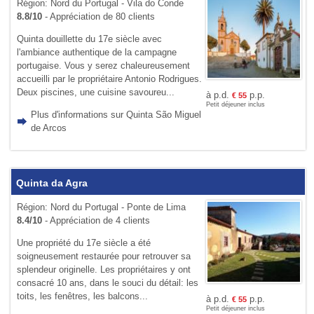
Région: Nord du Portugal - Vila do Conde
8.8/10
- Appréciation de 80 clients
Quinta douillette du 17e siècle avec
l'ambiance authentique de la campagne
portugaise. Vous y serez chaleureusement
accueilli par le propriétaire Antonio Rodrigues.
Deux piscines, une cuisine savoureu...
à p.d.
p.p.
€
55
Petit déjeuner inclus
Plus d'informations sur Quinta São Miguel
de Arcos
Quinta da Agra
Région: Nord du Portugal - Ponte de Lima
8.4/10
- Appréciation de 4 clients
Une propriété du 17e siècle a été
soigneusement restaurée pour retrouver sa
splendeur originelle. Les propriétaires y ont
consacré 10 ans, dans le souci du détail: les
toits, les fenêtres, les balcons...
à p.d.
p.p.
€
55
Petit déjeuner inclus