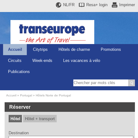
NL/FR
Resa+
login
Imprimer
Accueil
Citytrips
Hôtels de charme
Promotions
Circuits
Week-ends
Les vacances à vélo
Publications
Accueil
Portugal
Hôtels Norte de Portugal
Réserver
Hôtel
Hôtel + transport
Destination