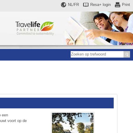
NL/FR
Resa+
login
Print
p een
ouwt voort op de