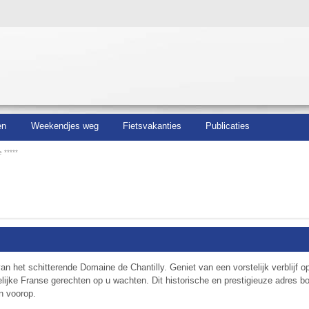
en
Weekendjes weg
Fietsvakanties
Publicaties
 *****
t van het schitterende Domaine de Chantilly. Geniet van een vorstelijk verblijf o
elijke Franse gerechten op u wachten. Dit historische en prestigieuze adres b
an voorop.