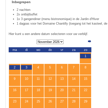
Inbegrepen
2 nachten
2x ontbijtbuffet
1x 3 gangendiner (menu bistronomique) in de Jardin d'Hiver
1 dagpas voor het Domaine Chantilly (toegang tot het kasteel, de
Hier kunt u een andere datum selecteren voor uw verblijf.
ma
di
wo
do
vr
za
zo
1
2
3
4
5
6
7
8
9
10
11
12
13
14
15
16
17
18
19
20
21
22
23
24
25
26
27
28
29