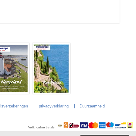
isverzekeringen
privacyverklaring
Duurzaamheid
Veilig online betalen
©
Copyright
Transeurope
, 2000-
2026, All rights reserved.
Cloud hosting by