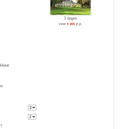
3 dagen
voor
p.p.
€ 405
ikbaar
en
n?