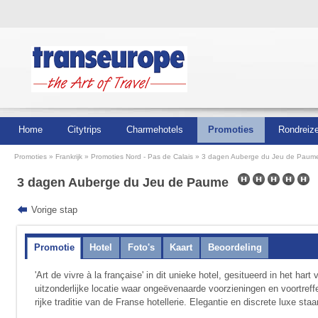
Home
Citytrips
Charmehotels
Promoties
Rondreiz
Promoties
Frankrijk
Promoties Nord - Pas de Calais
3 dagen Auberge du Jeu de Paume
3 dagen Auberge du Jeu de Paume
Vorige stap
Promotie
Hotel
Foto's
Kaart
Beoordeling
'Art de vivre à la française' in dit unieke hotel, gesitueerd in het har
uitzonderlijke locatie waar ongeëvenaarde voorzieningen en voortreff
rijke traditie van de Franse hotellerie. Elegantie en discrete luxe sta