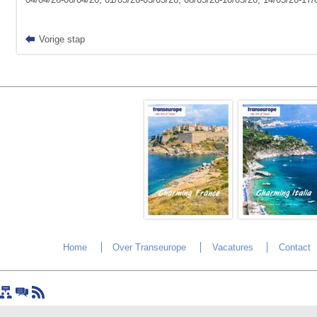
Vorige stap
Home
Over Transeurope
Vacatures
Contact
Sitemap