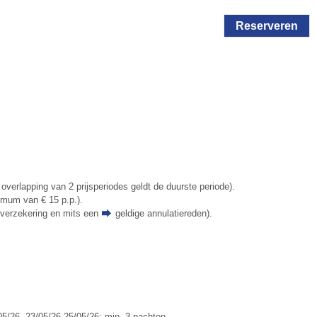
Reserveren
 overlapping van 2 prijsperiodes geldt de duurste periode).
nimum van € 15 p.p.).
tieverzekering en mits een
geldige annulatiereden
).
05/26, 23/05/26-25/05/26: min. 3 nachten.