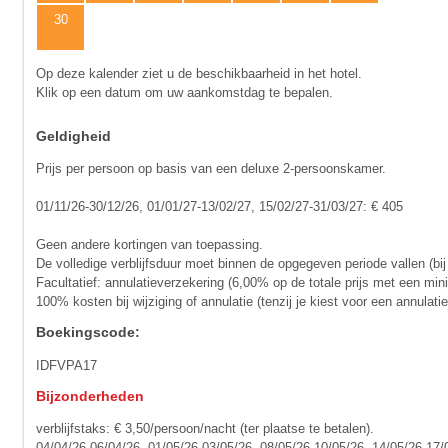
30
Op deze kalender ziet u de beschikbaarheid in het hotel.
Klik op een datum om uw aankomstdag te bepalen.
Geldigheid
Prijs per persoon op basis van een deluxe 2-persoonskamer.
01/11/26-30/12/26, 01/01/27-13/02/27, 15/02/27-31/03/27: € 405
Geen andere kortingen van toepassing.
De volledige verblijfsduur moet binnen de opgegeven periode vallen (bij
Facultatief: annulatieverzekering (6,00% op de totale prijs met een mi
100% kosten bij wijziging of annulatie (tenzij je kiest voor een annula
Boekingscode:
IDFVPA17
Bijzonderheden
verblijfstaks: € 3,50/persoon/nacht (ter plaatse te betalen).
04/04/26-06/04/26, 01/05/26-03/05/26, 08/05/26-10/05/26, 14/05/26-17/