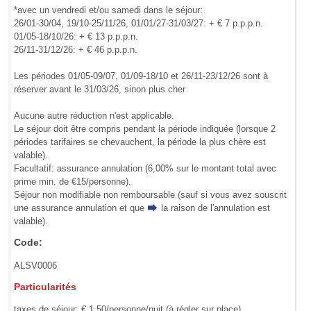
*avec un vendredi et/ou samedi dans le séjour:
26/01-30/04, 19/10-25/11/26, 01/01/27-31/03/27: + € 7 p.p.p.n.
01/05-18/10/26: + € 13 p.p.p.n.
26/11-31/12/26: + € 46 p.p.p.n.
Les périodes 01/05-09/07, 01/09-18/10 et 26/11-23/12/26 sont à
réserver avant le 31/03/26, sinon plus cher
Aucune autre réduction n'est applicable.
Le séjour doit être compris pendant la période indiquée (lorsque 2
périodes tarifaires se chevauchent, la période la plus chère est
valable).
Facultatif: assurance annulation (6,00% sur le montant total avec
prime min. de €15/personne).
Séjour non modifiable non remboursable (sauf si vous avez souscrit
une assurance annulation et que
la raison de l'annulation
est
valable).
Code:
ALSV0006
Particularités
taxes de séjour: € 1,50/personne/nuit (à régler sur place).