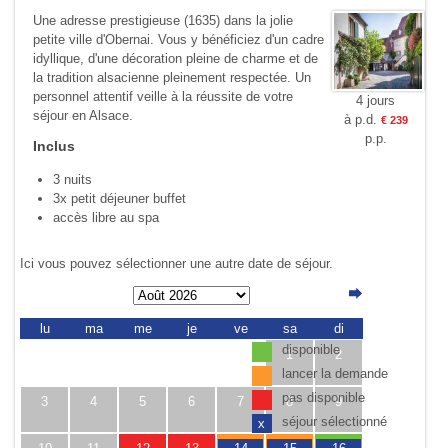
Une adresse prestigieuse (1635) dans la jolie
petite ville d'Obernai. Vous y bénéficiez d'un cadre
idyllique, d'une décora­tion pleine de charme et de
la tradition alsacienne pleinement respectée. Un
person­nel attentif veille à la réussite de votre
4 jours
séjour en Alsace.
à p.d.
€ 239
p.p.
Inclus
3 nuits
3x petit déjeuner buffet
accès libre au spa
Ici vous pouvez sélectionner une autre date de séjour.
lu
ma
me
je
ve
sa
di
disponible
1
2
lancer la demande
pas disponible
3
4
5
6
7
8
9
séjour sélectionné
x