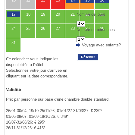
10
11
12
13
14
15
16
Nombre de jours
17
18
19
20
21
22
23
24
25
26
27
28
29
30
Nombre de personnes
31
Voyage avec enfants?
Réserver
Ce calendrier vous indique les
disponibilités à l'hôtel.
Sélectionnez votre jour d'arrivée en
cliquant sur la date correspondante.
Validité
Prix par personne sur base d'une chambre double standard.
26/01-30/04, 19/10-25/11/26, 01/01/27-31/03/27: € 239*
01/05-09/07, 01/09-18/10/26: € 349*
10/07-31/08/26: € 295*
26/11-31/12/26: € 415*