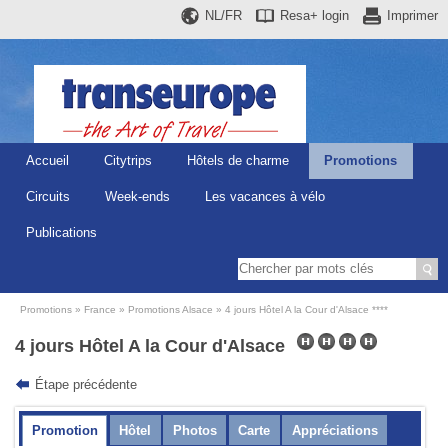
NL/FR
Resa+
login
Imprimer
Accueil
Citytrips
Hôtels de charme
Promotions
Circuits
Week-ends
Les vacances à vélo
Publications
Promotions
France
Promotions Alsace
4 jours Hôtel A la Cour d'Alsace ****
4 jours Hôtel A la Cour d'Alsace
Étape précédente
Promotion
Hôtel
Photos
Carte
Appréciations