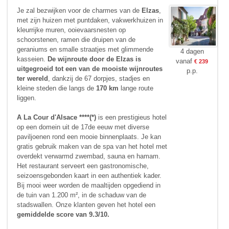
Je zal bezwijken voor de charmes van de
Elzas
,
met zijn huizen met puntdaken, vakwerkhuizen in
kleurrijke muren, ooievaarsnesten op
schoorstenen, ramen die druipen van de
geraniums en smalle straatjes met glimmende
4 dagen
kasseien.
De wijnroute door de Elzas
is
vanaf
€ 239
uitgegroeid tot een van de mooiste wijnroutes
p.p.
ter wereld
, dankzij de 67 dorpjes, stadjes en
kleine steden die langs de
170 km
lange route
liggen.
A La Cour d'Alsace ****(*)
is een prestigieus hotel
op een domein uit de 17de eeuw met diverse
paviljoenen rond een mooie binnenplaats. Je kan
gratis gebruik maken van de spa van het hotel met
overdekt verwarmd zwembad, sauna en hamam.
Het restaurant serveert een gastronomische,
seizoensgebonden kaart in een authentiek kader.
Bij mooi weer worden de maaltijden opgediend in
de tuin van 1.200 m², in de schaduw van de
stadswallen. Onze klanten geven het hotel een
gemiddelde score van 9.3/10.