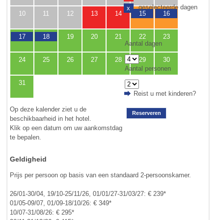
geselecteerde dagen
x
10
11
12
13
14
15
16
17
18
19
20
21
22
23
Aantal dagen
24
25
26
27
28
29
30
Aantal personen
31
Reist u met kinderen?
Op deze kalender ziet u de
Reserveren
beschikbaarheid in het hotel.
Klik op een datum om uw aankomstdag
te bepalen.
Geldigheid
Prijs per persoon op basis van een standaard 2-persoonskamer.
26/01-30/04, 19/10-25/11/26, 01/01/27-31/03/27: € 239*
01/05-09/07, 01/09-18/10/26: € 349*
10/07-31/08/26: € 295*