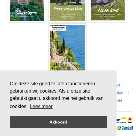
Om deze site goed te laten functioneren
Home
Over Transeurope
Vacatures
Contact
gebruiken wij cookies. Als u onze site
Vragen?
Reiskantoren
Extras
Reisvoorwaarden
gebruikt gaat u akkoord met het gebruik van
Reisverzekeringen
privacyverklaring
Duurzaamheid
cookies.
Lees meer
Akkoord
Veilig online betalen
Sitemap
©
Copyright
Transeurope
, 2000-
2026, All rights reserved.
Cloud hosting by