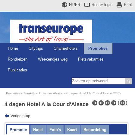
NL/FR
Resa+
login
Print
Home
Citytrips
Charmehotels
Promoties
Rondreizen
Weekendjes weg
Fietsvakanties
Publicaties
Promoties
Frankrijk
Promoties Alsace
4 dagen Hotel A la Cour d'Alsace ****(*)
4 dagen Hotel A la Cour d'Alsace
Vorige stap
Promotie
Hotel
Foto's
Kaart
Beoordeling