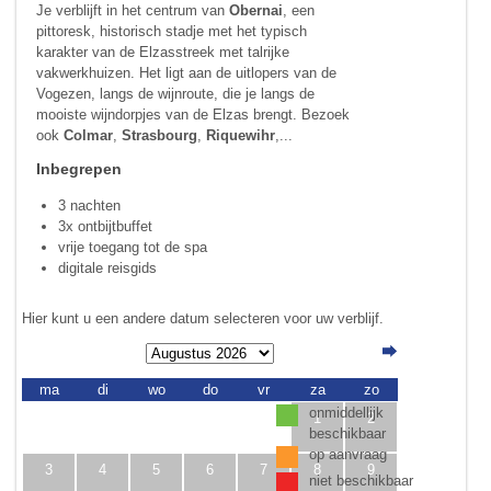
Je verblijft in het centrum van
Obernai
, een
pittoresk, historisch stadje met het typisch
karakter van de Elzasstreek met talrijke
vakwerkhuizen. Het ligt aan de uitlopers van de
Vogezen, langs de wijnroute, die je langs de
mooiste wijndorpjes van de Elzas brengt. Bezoek
ook
Colmar
,
Strasbourg
,
Riquewihr
,...
Inbegrepen
3 nachten
3x ontbijtbuffet
vrije toegang tot de spa
digitale reisgids
Hier kunt u een andere datum selecteren voor uw verblijf.
ma
di
wo
do
vr
za
zo
onmiddellijk
1
2
beschikbaar
op aanvraag
3
4
5
6
7
8
9
niet beschikbaar