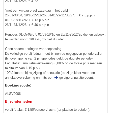
26/11-31/12/26: € 415*
*met een vrijdag en/of zaterdag in het verblijf:
26/01-30/04, 19/10-25/11/26, 01/01/27-31/03/27: + € 7 p.p.p.n.
01/05-18/10/26: + € 13 p.p.p.n.
26/11-31/12/26: + € 46 p.p.p.n.
Periodes 01/05-09/07, 01/09-18/10 en 26/11-23/12/26 dienen geboekt
te worden vóór 31/03/26, zo niet duurder
Geen andere kortingen van toepassing.
De volledige verblijfsduur moet binnen de opgegeven periode vallen
(bij overlapping van 2 prijsperiodes geldt de duurste periode).
Facultatief: annulatieverzekering (6,00% op de totale prijs met een
minimum van € 15 p.p.).
100% kosten bij wijziging of annulatie (tenzij je kiest voor een
annulatieverzekering en mits een
geldige annulatiereden
).
Boekingscode:
ALSV0006
Bijzonderheden
verblijfstaks: € 1,50/persoon/nacht (ter plaatse te betalen).