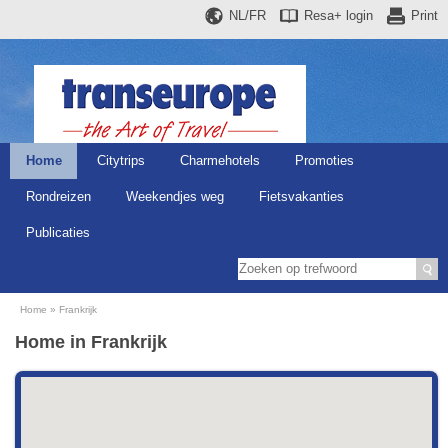
NL/FR
Resa+
login
Print
Home
Citytrips
Charmehotels
Promoties
Rondreizen
Weekendjes weg
Fietsvakanties
Publicaties
Home
Frankrijk
Home in Frankrijk