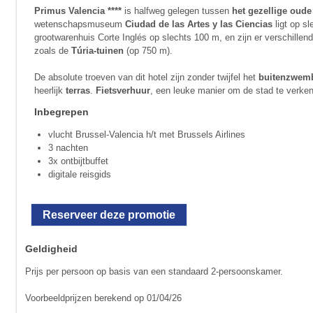
Primus Valencia ****
is halfweg gelegen tussen
het gezellige oude
wetenschapsmuseum
Ciudad de las Artes y las Ciencias
ligt op sl
grootwarenhuis Corte Inglés op slechts 100 m, en zijn er verschillen
zoals de
Túria-tuinen
(op 750 m).
De absolute troeven van dit hotel zijn zonder twijfel het
buitenzwem
heerlijk
terras
.
Fietsverhuur
, een leuke manier om de stad te verken
Inbegrepen
vlucht Brussel-Valencia h/t met Brussels Airlines
3 nachten
3x ontbijtbuffet
digitale reisgids
Reserveer deze promotie
Geldigheid
Prijs per persoon op basis van een standaard 2-persoonskamer.
Voorbeeldprijzen berekend op 01/04/26