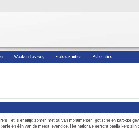
en
Weekendjes weg
Fietsvakanties
Publicaties
neren! Het is er altijd zomer, met tal van monumenten, gotische en barokke ge
panje én één van de meest levendige. Het nationale gerecht paella kent zijn 