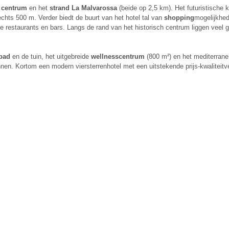
 centrum
en het
strand La Malvarossa
(beide op 2,5 km). Het futuristische 
echts 500 m. Verder biedt de buurt van het hotel tal van
shopping
mogelijkhed
de restaurants en bars. Langs de rand van het historisch centrum liggen veel 
bad
en de tuin, het uitgebreide
wellness­centrum
(800 m²) en het mediterran
nen. Kortom een modern viersterrenhotel met een uitstekende prijs-kwaliteitv