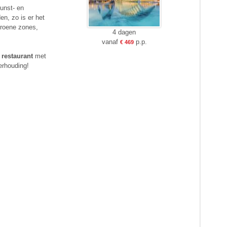
kunst- en
en, zo is er het
groene zones,
4 dagen
vanaf
p.p.
€ 469
e
restaurant
met
erhouding!