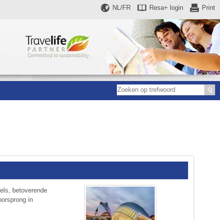
NL/FR
Resa+
login
Print
vels, betoverende
oorsprong in