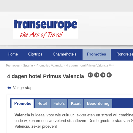
Home
Citytrips
Charmehotels
Promoties
Rondreiz
Promoties
Spanje
Promoties Valencia
4 dagen hotel Primus Valencia ****
4 dagen hotel Primus Valencia
Vorige stap
Promotie
Hotel
Foto's
Kaart
Beoordeling
Valencia
is ideaal voor wie cultuur, lekker eten en strand wil combi
oude wijken en een wervelend straatleven. Derde grootste stad van S
Valencia, zeker proeven!