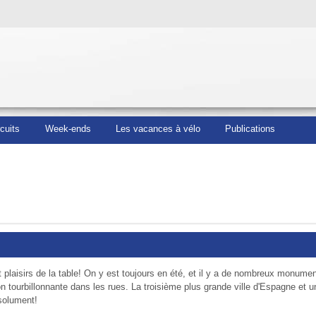
rcuits
Week-ends
Les vacances à vélo
Publications
t plaisirs de la table! On y est toujours en été, et il y a de nombreux monume
n tourbillonnante dans les rues. La troisième plus grande ville d'Espagne et 
bsolument!