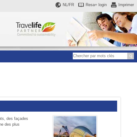
NL/FR
Resa+
login
Imprimer
nts, des façades
une des plus