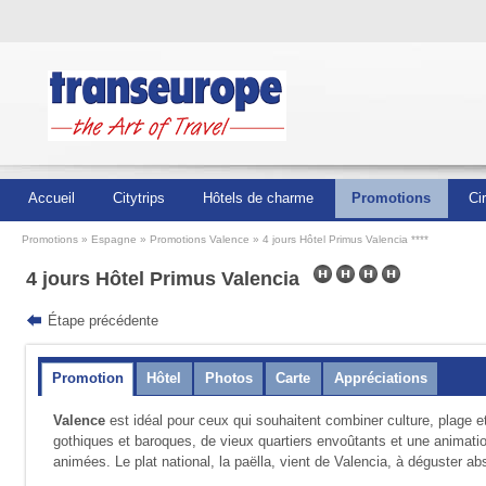
Accueil
Citytrips
Hôtels de charme
Promotions
Ci
Promotions
Espagne
Promotions Valence
4 jours Hôtel Primus Valencia ****
4 jours Hôtel Primus Valencia
Étape précédente
Promotion
Hôtel
Photos
Carte
Appréciations
Valence
est idéal pour ceux qui souhaitent combiner culture, plage e
gothiques et baroques, de vieux quartiers envoûtants et une animatio
animées. Le plat national, la paëlla, vient de Valencia, à déguster a