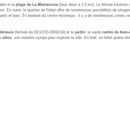
able
et la
plage de La Malvarossa
(tous deux à 2,5 km). Le Musée futuriste 
nt. En outre, le quartier de l'hôtel offre de nombreuses possibilités de shop
rants et bars. En bordure du centre historique, il y a de nombreuses zones v
xtérieure
(fermée du 01/12/23-29/02/24) et le
jardin
, le vaste
centre de bien-
e vélos
, une manière sympa pour explorer la ville. En bref, un hôtel quatre ét