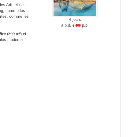
des Arts et des
ping, comme les
ertes, comme les
4 jours
à p.d.
p.p.
€ 469
être
(800 m²) et
oiles moderne