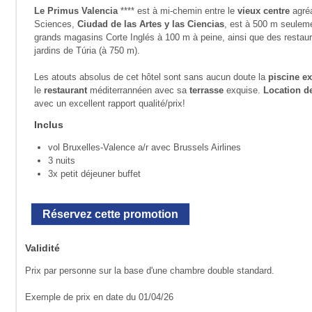
Le Primus Valencia
**** est à mi-chemin entre le
vieux centre
agré
Sciences,
Ciudad de las Artes y las Ciencias
, est à 500 m seuleme
grands magasins Corte Inglés à 100 m à peine, ainsi que des restau
jardins de Túria (à 750 m).
Les atouts absolus de cet hôtel sont sans aucun doute la
piscine e
le
restaurant
méditerrannéen avec sa
terrasse
exquise.
Location d
avec un excellent rapport qualité/prix!
Inclus
vol Bruxelles-Valence a/r avec Brussels Airlines
3 nuits
3x petit déjeuner buffet
Réservez cette promotion
Validité
Prix par personne sur la base d'une chambre double standard.
Exemple de prix en date du 01/04/26