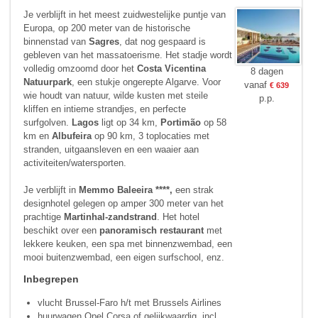
Je verblijft in het meest zuidwestelijke puntje van
Europa, op 200 meter van de historische
binnenstad van
Sagres
, dat nog gespaard is
gebleven van het massatoerisme. Het stadje wordt
vol­ledig omzoomd door het
Costa Vicentina
8 dagen
Natuurpark
, een stukje on­gerepte Algarve. Voor
vanaf
€ 639
wie houdt van natuur, wilde kusten met steile
p.p.
kliffen en intieme strandjes, en perfecte
surfgolven.
Lagos
ligt op 34 km,
Portimão
op 58
km en
Albufeira
op 90 km, 3 toplocaties met
stranden, uitgaansleven en een waaier aan
activiteiten/watersporten.
Je verblijft in
Memmo Baleeira ****,
een strak
designhotel gelegen op amper 300 meter van het
prachtige
Martinhal-zandstrand
. Het hotel
beschikt over een
panoramisch restaurant
met
lekkere keuken, een spa met binnenzwembad, een
mooi buitenzwembad, een eigen surfschool, enz.
Inbegrepen
vlucht Brussel-Faro h/t met Brussels Airlines
huurwagen Opel Corsa of gelijkwaardig, incl.