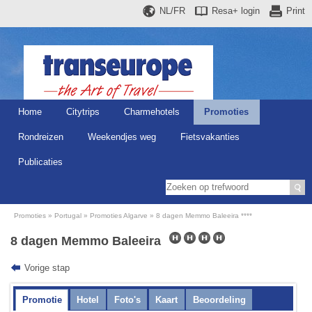
NL/FR
Resa+
login
Print
Home
Citytrips
Charmehotels
Promoties
Rondreizen
Weekendjes weg
Fietsvakanties
Publicaties
Promoties
Portugal
Promoties Algarve
8 dagen Memmo Baleeira ****
8 dagen Memmo Baleeira
Vorige stap
Promotie
Hotel
Foto's
Kaart
Beoordeling