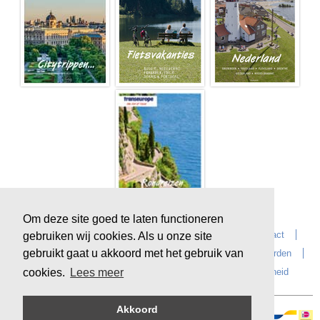
Om deze site goed te laten functioneren
Home
Over Transeurope
Vacatures
Contact
gebruiken wij cookies. Als u onze site
gebruikt gaat u akkoord met het gebruik van
Vragen?
Reiskantoren
Extras
Reisvoorwaarden
Reisverzekeringen
privacyverklaring
Duurzaamheid
cookies.
Lees meer
Akkoord