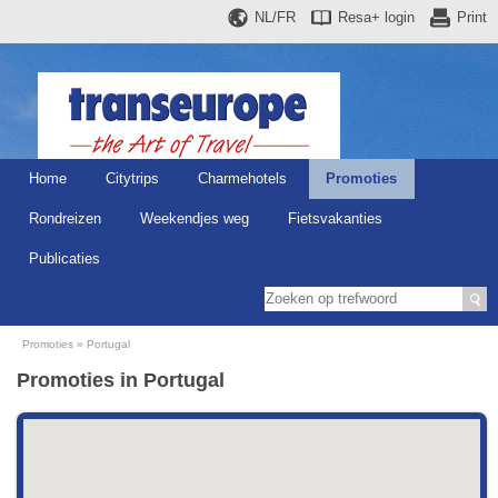
NL/FR
Resa+
login
Print
Home
Citytrips
Charmehotels
Promoties
Rondreizen
Weekendjes weg
Fietsvakanties
Publicaties
Promoties
Portugal
Promoties in Portugal