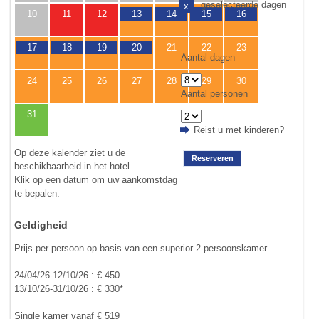
geselecteerde dagen
x
10
11
12
13
14
15
16
17
18
19
20
21
22
23
Aantal dagen
24
25
26
27
28
29
30
Aantal personen
31
Reist u met kinderen?
Op deze kalender ziet u de
Reserveren
beschikbaarheid in het hotel.
Klik op een datum om uw aankomstdag
te bepalen.
Geldigheid
Prijs per persoon op basis van een superior 2-persoonskamer.
24/04/26-12/10/26 : € 450
13/10/26-31/10/26 : € 330*
Single kamer vanaf € 519