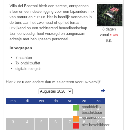
Villa dei Bosconi biedt een serene, ont­spannen
sfeer en een ideale ligging voor een bijzondere mix
van natuur en cultuur. Het is heerlijk vertoeven in
de tuin, aan het zwembad of op het terras,
uitkijkend op een schitterend heuvellandschap.
8 dagen
Een eenvoudig, heel verzorgd en aangenaam
vanaf
€ 330
adresje met behulpzaam personeel.
p.p.
Inbegrepen
7 nachten
7x ontbijtbuffet
digitale reisgids
Hier kunt u een andere datum selecteren voor uw verblijf.
ma
di
wo
do
vr
za
zo
onmiddellijk
1
2
beschikbaar
op aanvraag
3
4
5
6
7
8
9
niet beschikbaar