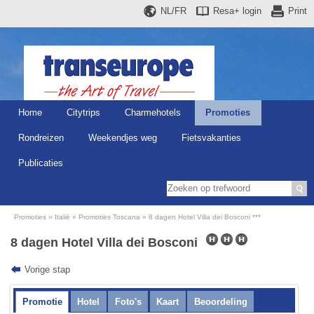
NL/FR
Resa+
login
Print
Home
Citytrips
Charmehotels
Promoties
Rondreizen
Weekendjes weg
Fietsvakanties
Publicaties
Promoties
Italië
Promoties Toscana
8 dagen Hotel Villa dei Bosconi ***
8 dagen Hotel Villa dei Bosconi
Vorige stap
Promotie
Hotel
Foto's
Kaart
Beoordeling