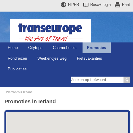
NL/FR
Resa+
login
Print
Home
Citytrips
Charmehotels
Promoties
Rondreizen
Weekendjes weg
Fietsvakanties
Publicaties
Promoties
Ierland
Promoties in Ierland