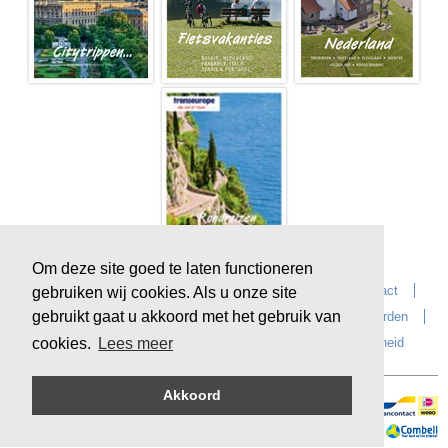
Om deze site goed te laten functioneren
Home
Over Transeurope
Vacatures
Contact
gebruiken wij cookies. Als u onze site
gebruikt gaat u akkoord met het gebruik van
Vragen?
Reiskantoren
Extras
Reisvoorwaarden
Reisverzekeringen
privacyverklaring
Duurzaamheid
cookies.
Lees meer
Akkoord
Veilig online betalen
Sitemap
©
Copyright
Transeurope
, 2000-
2026, All rights reserved.
Cloud hosting by