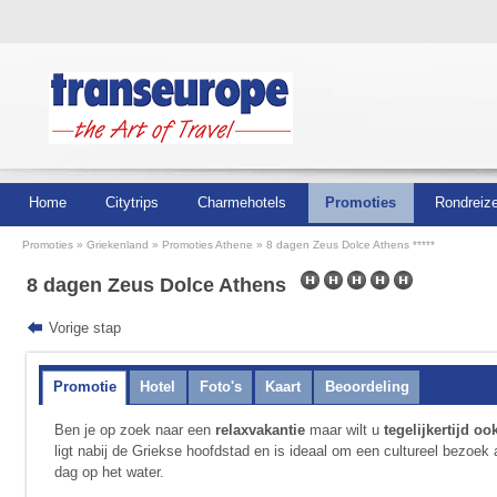
Home
Citytrips
Charmehotels
Promoties
Rondreiz
Promoties
Griekenland
Promoties Athene
8 dagen Zeus Dolce Athens *****
8 dagen Zeus Dolce Athens
Vorige stap
Promotie
Hotel
Foto's
Kaart
Beoordeling
Ben je op zoek naar een
relaxvakantie
maar wilt u
tegelijkertijd oo
ligt nabij de Griekse hoofdstad en is ideaal om een cultureel bezoe
dag op het water.