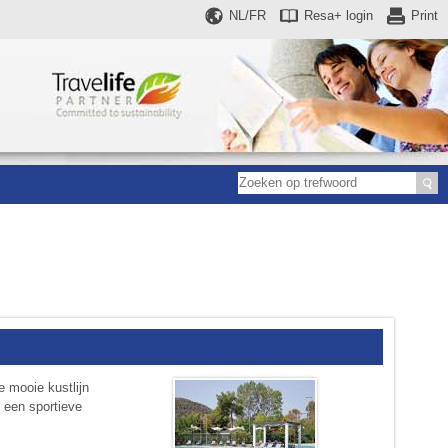
NL/FR
Resa+
login
Print
 mooie kustlijn
 een sportieve