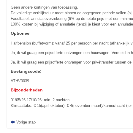
Geen andere kortingen van toepassing.
De volledige verblijfsduur moet binnen de opgegeven periode vallen (bij
Facultatief: annulatieverzekering (6% op de totale prijs met een minim
100% kosten bij wijziging of annulatie (tenzij je kiest voor een annula
Optioneel
Halfpension (buffetvorm): vanaf 25 per persoon per nacht (afhankelijk v
Ja, ik wil graag een prijsofferte ontvangen een huurwagen. Vermeld in 
Ja, ik wil graag een prijsofferte ontvangen voor privétransfer tussen de
Boekingscode:
ATHV0039
Bijzonderheden
01/05/26-17/10/26: min. 2 nachten.
Klimaattaks: € 15(april-oktober), € 4(november-maart)/kamer/nacht (ter 
Vorige stap