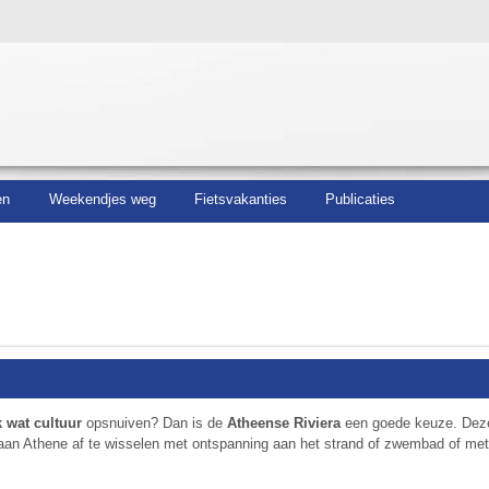
en
Weekendjes weg
Fietsvakanties
Publicaties
k wat cultuur
opsnuiven? Dan is de
Atheense Riviera
een goede keuze. Deze
k aan Athene af te wisselen met ontspanning aan het strand of zwembad of met