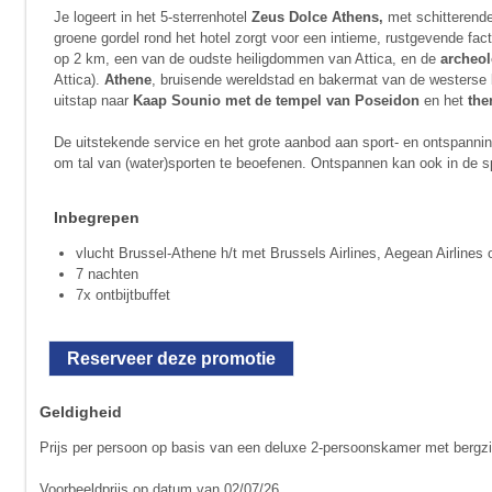
Je logeert in het 5-sterrenhotel
Zeus Dolce Athens,
met schitterende
groene gordel rond het hotel zorgt voor een intieme, rustgevende fact
op 2 km, een van de oudste heiligdommen van Attica, en de
archeol
Attica).
Athene
, bruisende wereldstad en bakermat van de westerse 
uitstap naar
Kaap Sounio met de tempel van Poseidon
en het
the
De uitstekende service en het grote aanbod aan sport- en ontspannings
om tal van (water)sporten te beoefenen. Ontspannen kan ook in de spa.
Inbegrepen
vlucht Brussel-Athene h/t met Brussels Airlines, Aegean Airlines
7 nachten
7x ontbijtbuffet
Reserveer deze promotie
Geldigheid
Prijs per persoon op basis van een deluxe 2-persoonskamer met bergzi
Voorbeeldprijs op datum van 02/07/26