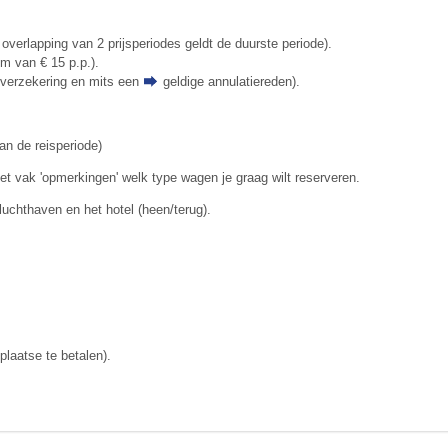
 overlapping van 2 prijsperiodes geldt de duurste periode).
um van € 15 p.p.).
tieverzekering en mits een
geldige annulatiereden
).
an de reisperiode)
het vak 'opmerkingen' welk type wagen je graag wilt reserveren.
 luchthaven en het hotel (heen/terug).
plaatse te betalen).