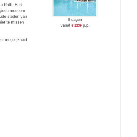
to Rafti. Een
ogisch museum
oude steden van
8 dagen
niet te missen
vanaf
p.p.
€ 1239
 er mogelijkheid