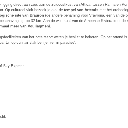
 ligging direct aan zee, aan de zuidoostkust van Attica, tussen Rafina en Por
or. Op cultureel vlak bezoek je o.a. de
tempel van Artemis
met het archeol
ogische site van Brauron
(de andere benaming voor Vravrona, een van de 
beschaving ligt op 32 km. Aan de westkust van de Atheense Riviera is er de 
rmaal meer van Vouliagmeni
.
faciliteiten van het hotelresort weten je beslist te bekoren. Op het strand is
 En op culinair vlak ben je hier 'in paradise'.
 of Sky Express
cht.