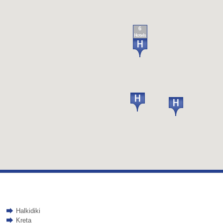
6
Halkidiki
Kreta