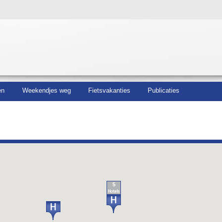
en
Weekendjes weg
Fietsvakanties
Publicaties
5