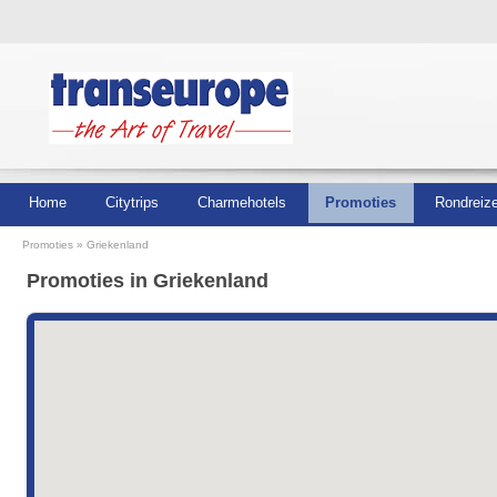
Home
Citytrips
Charmehotels
Promoties
Rondreiz
Promoties
Griekenland
Promoties in Griekenland