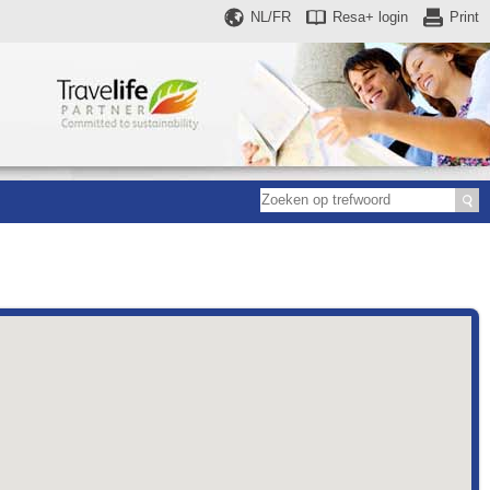
NL/FR
Resa+
login
Print