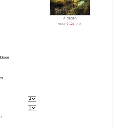
4 dagen
voor
p.p.
€ 129
ikbaar
en
n?