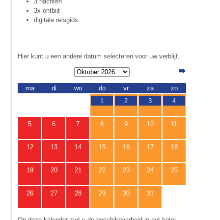
3 nachten
3x ontbijt
digitale reisgids
Hier kunt u een andere datum selecteren voor uw verblijf.
ma
di
wo
do
vr
za
zo
1
2
3
4
5
6
7
8
9
10
11
12
13
14
15
16
17
18
19
20
21
22
23
24
25
26
27
28
29
30
31
Op deze kalender ziet u de beschikbaarheid in het hotel.