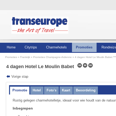
Home
Citytrips
Charmehotels
Promoties
Rondreiz
Promoties
Frankrijk
Promoties Champagne-Ardenne
4 dagen Hotel Le Moulin Babet **
4 dagen Hotel Le Moulin Babet
Vorige stap
Promotie
Hotel
Foto's
Kaart
Beoordeling
Rustig gelegen charme­hotelletje, ideaal voor wie houdt van de natu
Inbegrepen