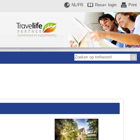
NL/FR
Resa+
login
Print