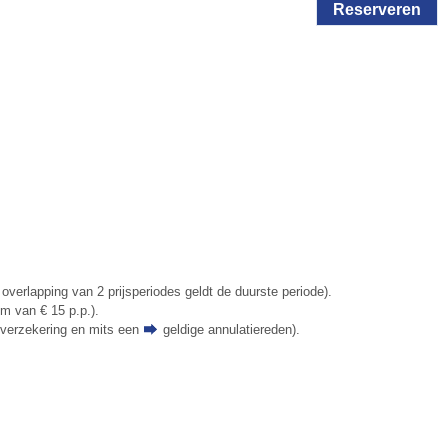
Reserveren
 overlapping van 2 prijsperiodes geldt de duurste periode).
um van € 15 p.p.).
tieverzekering en mits een
geldige annulatiereden
).