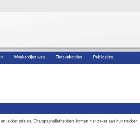
en
Weekendjes weg
Fietsvakanties
Publicaties
*
ur en lekker tafelen. Champagneliefhebbers komen hier zeker aan hun trekken.