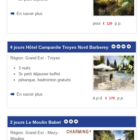
En savoir plus
pour
p.p.
€
129
4 jours Hôtel Campanile Troyes Nord Barberey
Région: Grand Est - Troyes
3 nuits
3x petit déjeuner buffet
pétanque, badminton gratuits
En savoir plus
à p.d.
p.p.
€
179
3 jours Le Moulin Babet
Région: Grand Est - Mezy-
Moulins