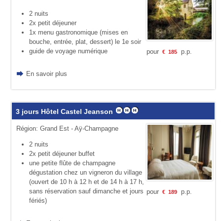
2 nuits
2x petit déjeuner
1x menu gastronomique (mises en
bouche, entrée, plat, dessert) le 1e soir
guide de voyage numérique
pour
p.p.
€
185
En savoir plus
3 jours Hôtel Castel Jeanson
Région: Grand Est - Aÿ-Champagne
2 nuits
2x petit déjeuner buffet
une petite flûte de champagne
dégustation chez un vigneron du village
(ouvert de 10 h à 12 h et de 14 h à 17 h,
sans réservation sauf dimanche et jours
pour
p.p.
€
189
fériés)