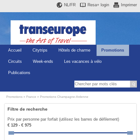
NL/FR
Resa+
login
Imprimer
Accueil
Citytrips
Hôtels de charme
Promotions
Circuits
Week-ends
Les vacances à vélo
Publications
Promotions
France
Promotions Champagne-Ardenne
Filtre de recherche
Prix par personne par forfait (utilisez les barres de défilement)
€ 129 - € 975