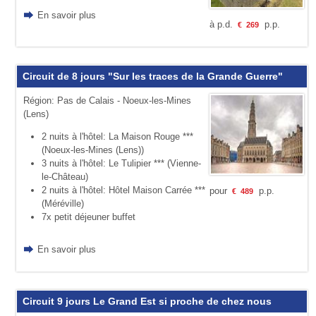
En savoir plus
à p.d.
p.p.
€
269
Circuit de 8 jours "Sur les traces de la Grande Guerre"
Région: Pas de Calais - Noeux-les-Mines
(Lens)
2 nuits à l'hôtel: La Maison Rouge ***
(Noeux-les-Mines (Lens))
3 nuits à l'hôtel: Le Tulipier *** (Vienne-
le-Château)
2 nuits à l'hôtel: Hôtel Maison Carrée ***
pour
p.p.
€
489
(Méréville)
7x petit déjeuner buffet
En savoir plus
Circuit 9 jours Le Grand Est si proche de chez nous