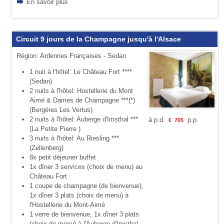
En savoir plus
Circuit 9 jours de la Champagne jusqu'à l'Alsace
Région: Ardennes Françaises - Sedan
1 nuit à l'hôtel: Le Château Fort ****
(Sedan)
2 nuits à l'hôtel: Hostellerie du Mont
Aimé & Dames de Champagne ***(*)
(Bergères Les Vertus)
2 nuits à l'hôtel: Auberge d'Imsthal ***
à p.d.
p.p.
€
705
(La Petite Pierre )
3 nuits à l'hôtel: Au Riesling ***
(Zellenberg)
8x petit déjeuner buffet
1x dîner 3 services (choix de menu) au
Château Fort
1 coupe de champagne (de bienvenue),
1x dîner 3 plats (choix de menu) à
l'Hostellerie du Mont-Aimé
1 verre de bienvenue, 1x dîner 3 plats
(choix de menu) à l'Auberge d'Imsthal