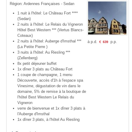
Région: Ardennes Françaises - Sedan
1 nuit à l'hôtel: Le Château Fort ****
(Sedan)
2 nuits à l'hôtel: Le Relais du Vigneron
Hôtel Best Western *** (Vertus Blancs-
Coteaux)
2 nuits à l'hôtel: Auberge d'Imsthal ***
à p.d.
p.p.
€
639
(La Petite Pierre )
3 nuits à l'hôtel: Au Riesling ***
(Zellenberg)
8x petit déjeuner buffet
1x dîner 3 plats au Château Fort
1 coupe de champagne, 1 menu
Découverte, accès d'1h à l'espace spa
Vinesime, dégustation de vin dans le
domaine, 5% de remise à la boutique de
l'hôtel Best Western Le Relais du
Vigneron
verre de bienvenue et 1x dîner 3 plats à
l'Auberge d'Imsthal
1x dîner 3 plats, à l'hôtel Au Riesling