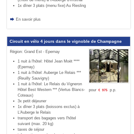
1x dîner 3 plats (menu fixe) Au Riesling
En savoir plus
Circuit en vélo 4 jours dans le vignoble de Champagne
Région: Grand Est - Epernay
1 nuit à l'hôtel: Hôtel Jean Moët ****
(Epernay)
1 nuit à l'hôtel: Auberge Le Relais ***
(Reuilly Sauvigny)
1 nuit à l'hôtel: Le Relais du Vigneron
Hôtel Best Western *** (Vertus Blancs-
pour
p.p.
€
975
Coteaux)
3x petit déjeuner
1x dîner 3 plats (boissons exclus) à
L'Auberge le Relais
transport des bagages vers l'hôtel
suivant (max. 20 kg)
taxes de séjour