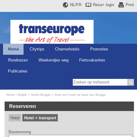
NL/FR
Resa+
login
Print
Home
Citytrips
Charmehotels
Promoties
Rondreizen
Weekendjes weg
Fietsvakanties
Publicaties
Home
België
Hotels Brugge
Zoek een hotel op kaart van Brugge
Reserveren
Hotel
Hotel + transport
Bestemming