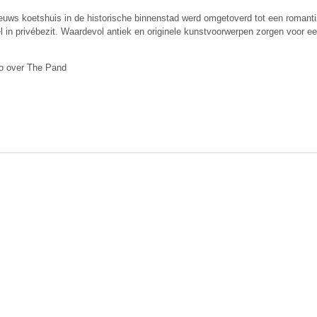
uws koetshuis in de histo­rische binnenstad werd omgetoverd tot een romant
el in privé­bezit. Waardevol antiek en originele kunstvoorwerpen zorgen voor e
fo over The Pand