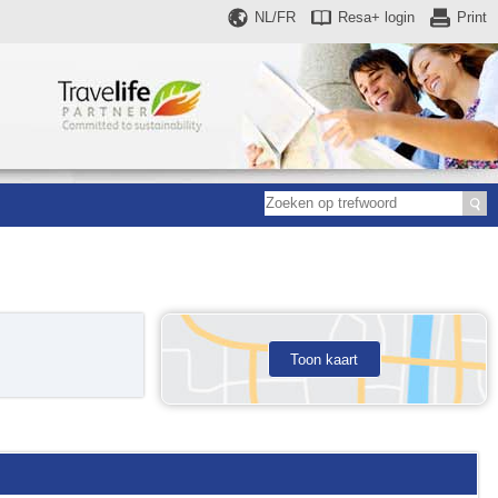
NL/FR
Resa+
login
Print
Toon kaart