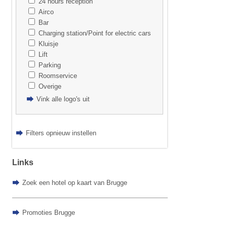
24 hours reception
Airco
Bar
Charging station/Point for electric cars
Kluisje
Lift
Parking
Roomservice
Overige
Vink alle logo's uit
Filters opnieuw instellen
Links
Zoek een hotel op kaart van Brugge
Promoties Brugge