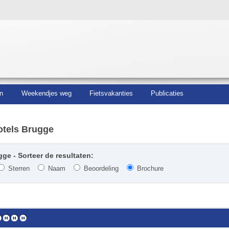
n
Weekendjes weg
Fietsvakanties
Publicaties
tels Brugge
ge - Sorteer de resultaten:
Sterren
Naam
Beoordeling
Brochure