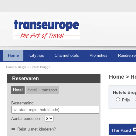
Home
Citytrips
Charmehotels
Promoties
Rondreize
Home
België
Hotels Brugge
Home
> Ho
Reserveren
Hotel
Hotel + transport
Hotels Brug
Prijs
Bestemming
Aantal personen
Reist u met kinderen?
The Pand