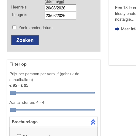
(dd/mm/jjjj)
Heenreis
Een 18de-ee
lifestylehot
Terugreis
nostalgie...
Zoek zonder datum
Meer in
Filter op
Prijs per persoon per verblijf (gebruik de
schuifbalken)
€ 95 - € 95
Aantal sterren:
4 - 4
Brochurelogo