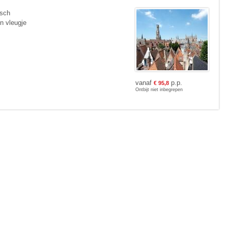
isch
en vleugje
vanaf
p.p.
€
95,8
Ontbijt niet inbegrepen