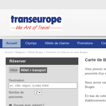
Accueil
Citytrips
Hôtels de charme
Promotions
Cir
Accueil
Belgique
Hôtels Bruges
Cherchez un hôtel sur la carte Bruges
Carte de 
Réserver
Vous pouvez ret
Hôtel
Hôtel + transport
proximité d'un 
Destination
Nous avons rass
Bruges.
Nombre de
En bas de cett
personnes
établissements 
Voyage avec enfants?