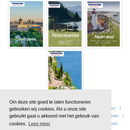
Om deze site goed te laten functioneren
Home
Over Transeurope
Vacatures
Contact
gebruiken wij cookies. Als u onze site
gebruikt gaat u akkoord met het gebruik van
Vragen?
Reiskantoren
Extras
Reisvoorwaarden
Reisverzekeringen
privacyverklaring
Duurzaamheid
cookies.
Lees meer