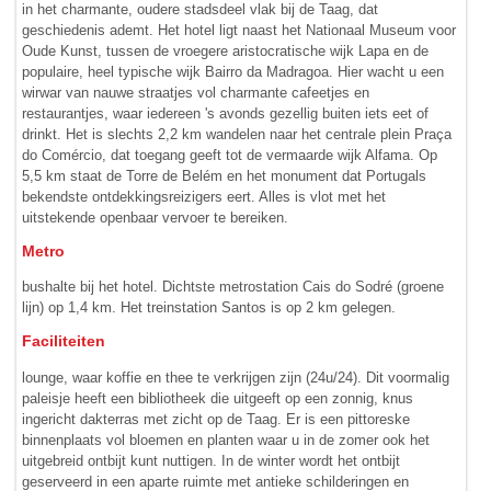
in het charmante, oudere stadsdeel vlak bij de Taag, dat
geschiedenis ademt. Het hotel ligt naast het Nationaal Museum voor
Oude Kunst, tussen de vroegere aristocratische wijk Lapa en de
populaire, heel typische wijk Bairro da Madragoa. Hier wacht u een
wirwar van nauwe straatjes vol charmante cafeetjes en
restaurantjes, waar iedereen 's avonds gezellig buiten iets eet of
drinkt. Het is slechts 2,2 km wandelen naar het centrale plein Praça
do Comércio, dat toegang geeft tot de vermaarde wijk Alfama. Op
5,5 km staat de Torre de Belém en het monument dat Portugals
bekendste ontdekkings­reizigers eert. Alles is vlot met het
uitstekende openbaar vervoer te bereiken.
Metro
bushalte bij het hotel. Dichtste metrostation Cais do Sodré (groene
lijn) op 1,4 km. Het treinstation Santos is op 2 km gelegen.
Faciliteiten
lounge, waar koffie en thee te verkrijgen zijn (24u/24). Dit voor­malig
paleisje heeft een bibliotheek die uitgeeft op een zonnig, knus
ingericht dakterras met zicht op de Taag. Er is een pittoreske
binnenplaats vol bloemen en planten waar u in de zomer ook het
uitgebreid ontbijt kunt nuttigen. In de winter wordt het ontbijt
geserveerd in een aparte ruimte met antieke ­schilderingen en