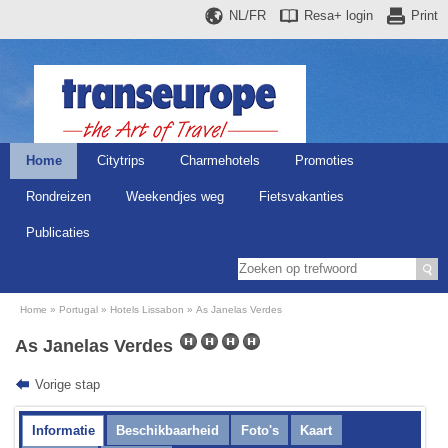
NL/FR
Resa+
login
Print
Home
Citytrips
Charmehotels
Promoties
Rondreizen
Weekendjes weg
Fietsvakanties
Publicaties
Home
Portugal
Hotels Lissabon
As Janelas Verdes
As Janelas Verdes
Vorige stap
Informatie
Beschikbaarheid
Foto's
Kaart