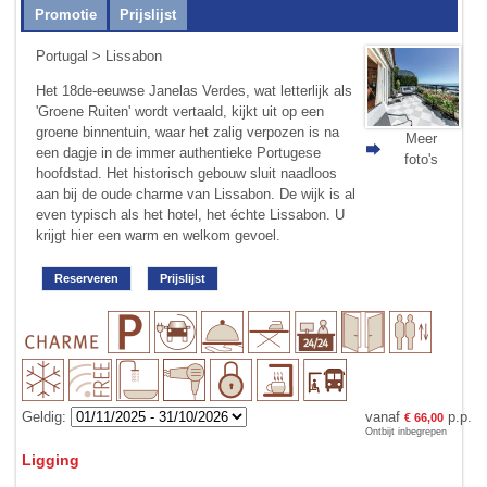
Promotie
Prijslijst
Portugal
>
Lissabon
Het 18de-eeuwse Janelas Verdes, wat letterlijk als
'Groene Ruiten' wordt vertaald, kijkt uit op een
groene binnen­tuin, waar het zalig verpozen is na
Meer
een dagje in de immer authentieke Portugese
foto's
hoofdstad. Het historisch gebouw sluit naadloos
aan bij de oude charme van Lissabon. De wijk is al
even typisch als het hotel, het échte Lissabon. U
krijgt hier een warm en welkom gevoel.
Reserveren
Prijslijst
Geldig:
vanaf
p.p.
€ 66,00
Ontbijt inbegrepen
Ligging