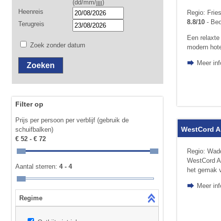
(dd/mm/jjjj)
Heenreis
Regio: Frie
8.8/10
- Beo
Terugreis
Een relaxte
Zoek zonder datum
modern hote
Meer inf
Filter op
Prijs per persoon per verblijf (gebruik de
WestCord Ap
schuifbalken)
€ 52 - € 72
Regio: Wadd
WestCord Ap
Aantal sterren:
4 - 4
het gemak va
Meer inf
Regime