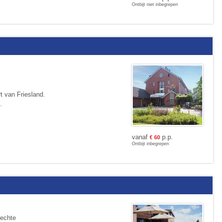
Ontbijt niet inbegrepen
rt van Friesland.
.
vanaf
p.p.
€
60
Ontbijt inbegrepen
 echte