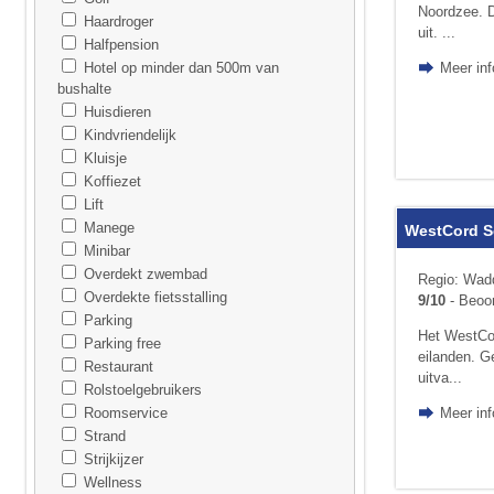
Noordzee. D
Haardroger
uit. ...
Halfpension
Hotel op minder dan 500m van
Meer inf
bushalte
Huisdieren
Kindvriendelijk
Kluisje
Koffiezet
Lift
Manege
WestCord S
Minibar
Overdekt zwembad
Regio: Wadd
Overdekte fietsstalling
9/10
- Beoor
Parking
Het WestCor
Parking free
eilanden. G
Restaurant
uitva...
Rolstoelgebruikers
Roomservice
Meer in
Strand
Strijkijzer
Wellness