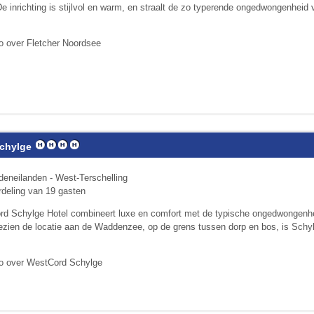
e inrichting is stijlvol en warm, en straalt de zo typerende ongedwongenheid 
o over Fletcher Noordsee
chylge
eneilanden - West-Terschelling
deling van 19 gasten
d Schylge Hotel combineert luxe en comfort met de typische ongedwongenh
ezien de locatie aan de Waddenzee, op de grens tussen dorp en bos, is Schyl
fo over WestCord Schylge