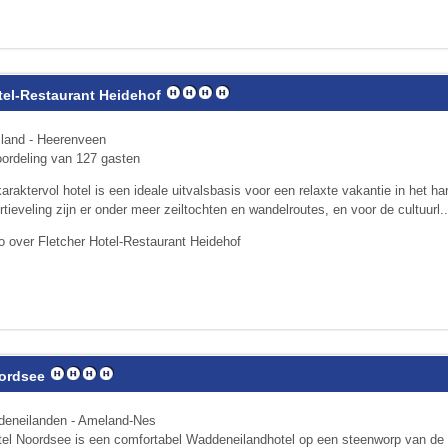
tel-Restaurant Heidehof
sland - Heerenveen
ordeling van 127 gasten
 karaktervol hotel is een ideale uitvalsbasis voor een relaxte vakantie in het ha
tieveling zijn er onder meer zeiltochten en wandelroutes, en voor de cultuurl..
o over Fletcher Hotel-Restaurant Heidehof
oordsee
deneilanden - Ameland-Nes
tel Noordsee is een comfortabel Waddeneilandhotel op een steenworp van de