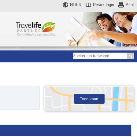
NL/FR
Resa+
login
Print
Toon kaart