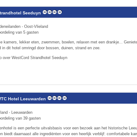
trandhotel Seeduyn
eneilanden - Oost-Vlieland
ordeling van 5 gasten
e kamers, lekker eten, zwemmen, bowlen, relaxen met een drankje... Geniete
d in dit hotel omringd door bossen, duinen, strand en zee.
fo over WestCord Strandhotel Seeduyn
TC Hotel Leeuwarden
sland - Leeuwarden
ordeling van 39 gasten
rrenhotel is een perfecte uitvalsbasis voor een bezoek aan het historische Le
 biedt daarnaast alle ingrediënten voor een heerlijk verblijf: comfortabele kam