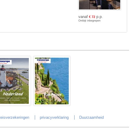
vanaf
p.p.
€
72
Ontbijt inbegrepen
eisverzekeringen
privacyverklaring
Duurzaamheid