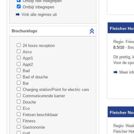
Ontbijt niet inbegrepen
Ontbijt inbegrepen
Vink alle regimes uit
Fletcher Ho
Brochurelogo
Regio: Frie
24 hours reception
8.5/10
- Beo
Airco
Dit prettig,
Appt1
Voor de spor
Appt2
Bad
Meer inf
Bad of douche
Bar
Charging station/Point for electric cars
Communicerende kamer
Douche
Eco
Fletcher N
Fietsen beschikbaar
Fitness
Regio: Wad
Gastronomie
Fletcher Ho
Golf