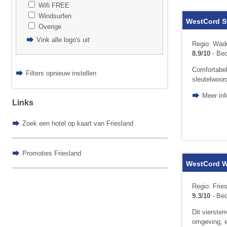
Wifi FREE
Windsurfen
WestCord S
Overige
Vink alle logo's uit
Regio: Wadd
8.9/10
- Beo
Comfortabel
Filters opnieuw instellen
sleutelwoor
Meer in
Links
Zoek een hotel op kaart van Friesland
Promoties Friesland
WestCord W
Regio: Frie
9.3/10
- Beo
Dit vierste
omgeving, en