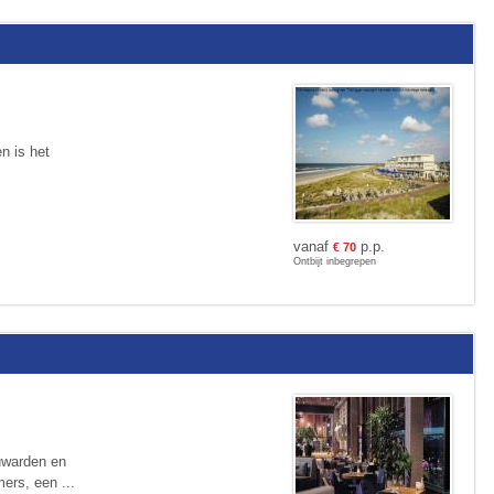
n is het
vanaf
p.p.
€
70
Ontbijt inbegrepen
euwarden en
ers, een ...