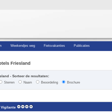
n
Weekendjes weg
Fietsvakanties
Publicaties
tels Friesland
sland - Sorteer de resultaten:
Sterren
Naam
Beoordeling
Brochure
 Vigilante