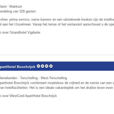
sland - Makkum
ordeling van 328 gasten
 sfeer, prima service, ruime kamers en een uitstekende keuken zijn de troefka
l aan het IJsselmeer. Vanop het terras of het restaurant aanschouwt u de spe
o over Strandhotel Vigilante
artHotel Boschrijck
eneilanden - Terschelling - West-Terschelling
arthotel Boschrijck combineert moeiteloos de vrijheid en de ruimte van een
n hotelfaciliteiten. Het is een ideale vakantieplek om het drukke leven even a
o over WestCord ApartHotel Boschrijck