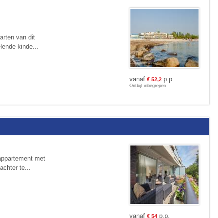
arten van dit
lende kinde...
vanaf
p.p.
€
52,2
Ontbijt inbegrepen
 appartement met
chter te...
vanaf
p.p.
€
54