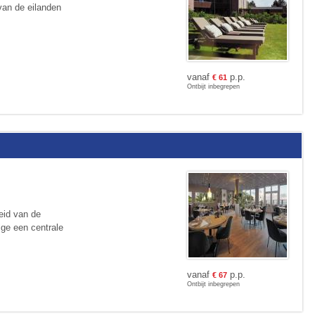
van de eilanden
vanaf
p.p.
€
61
Ontbijt inbegrepen
eid van de
ge een centrale
vanaf
p.p.
€
67
Ontbijt inbegrepen