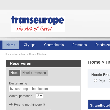
Home
Citytrips
Charmehotels
Promoties
Rondreize
Home
Nederland
Hotels Friesland
Home
> Ho
Reserveren
Hotel
Hotel + transport
Hotels Frie
Prijs
Bestemming
Aantal personen
Reist u met kinderen?
Strandhotel