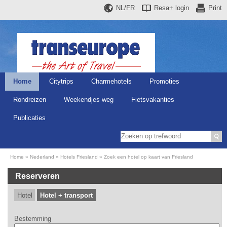
NL/FR
Resa+
login
Print
Home
Citytrips
Charmehotels
Promoties
Rondreizen
Weekendjes weg
Fietsvakanties
Publicaties
Home
Nederland
Hotels Friesland
Zoek een hotel op kaart van Friesland
Reserveren
Hotel
Hotel + transport
Bestemming