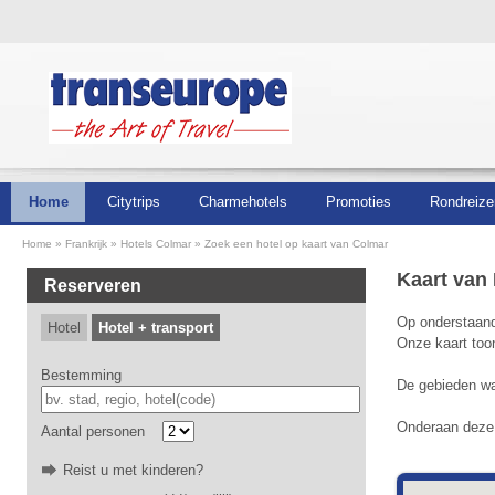
Home
Citytrips
Charmehotels
Promoties
Rondreize
Home
Frankrijk
Hotels Colmar
Zoek een hotel op kaart van Colmar
Kaart van 
Reserveren
Op onderstaande
Hotel
Hotel + transport
Onze kaart too
Bestemming
De gebieden waa
Onderaan deze p
Aantal personen
Reist u met kinderen?