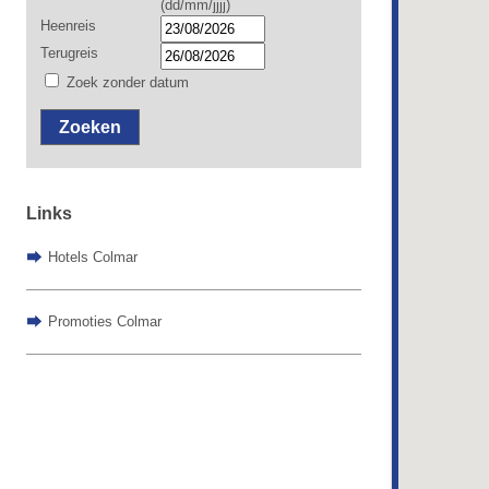
(dd/mm/jjjj)
Heenreis
Terugreis
Zoek zonder datum
Zoeken
Links
Hotels Colmar
Promoties Colmar