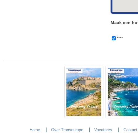
Maak een hot
****
Home
Over Transeurope
Vacatures
Contact