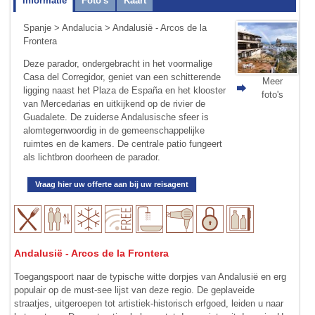
Informatie
Foto's
Kaart
Spanje
>
Andalucia
> Andalusië - Arcos de la
Frontera
Deze parador, ondergebracht in het voormalige
Casa del Corregidor, geniet van een schitterende
Meer
ligging naast het Plaza de España en het klooster
foto's
van Mercedarias en uitkijkend op de rivier de
Guadalete. De zuiderse Andalusische sfeer is
alomtegenwoordig in de gemeenschappelijke
ruimtes en de kamers. De centrale patio fungeert
als lichtbron doorheen de parador.
Vraag hier uw offerte aan bij uw reisagent
Andalusië - Arcos de la Frontera
Toegangspoort naar de typische witte dorpjes van Andalusië en erg
populair op de must-see lijst van deze regio. De geplaveide
straatjes, uitgeroepen tot artistiek-historisch erfgoed, leiden u naar