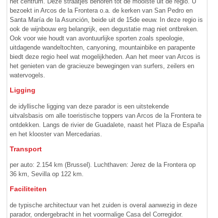
het centrum. Deze straatjes behoren tot de mooiste uit de regio. U
bezoekt in Arcos de la Frontera o.a. de kerken van San Pedro en
Santa María de la Asunción, beide uit de 15de eeuw. In deze regio is
ook de wijnbouw erg belangrijk, een degustatie mag niet ontbreken.
Ook voor wie houdt van avontuurlijke sporten zoals speologie,
uitdagende wandeltochten, canyoning, mountainbike en parapente
biedt deze regio heel wat mogelijkheden. Aan het meer van Arcos is
het genieten van de gracieuze bewegingen van surfers, zeilers en
watervogels.
Ligging
de idyllische ligging van deze parador is een uitstekende
uitvalsbasis om alle toeristische toppers van Arcos de la Frontera te
ontdekken. Langs de rivier de Guadalete, naast het Plaza de España
en het klooster van Mercedarias.
Transport
per auto: 2.154 km (Brussel). Luchthaven: Jerez de la Frontera op
36 km, Sevilla op 122 km.
Faciliteiten
de typische architectuur van het zuiden is overal aanwezig in deze
parador, ondergebracht in het voormalige Casa del Corregidor.