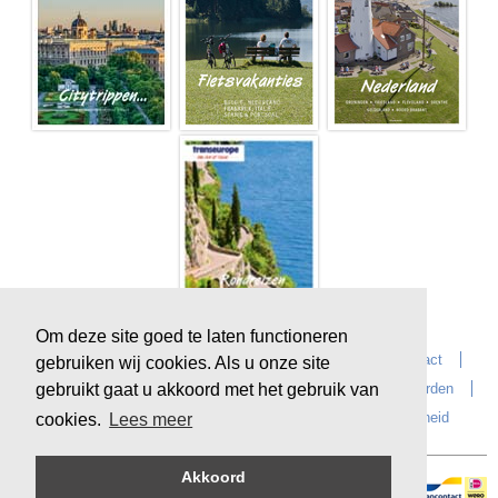
Om deze site goed te laten functioneren
Home
Over Transeurope
Vacatures
Contact
gebruiken wij cookies. Als u onze site
gebruikt gaat u akkoord met het gebruik van
Vragen?
Reiskantoren
Extras
Reisvoorwaarden
Reisverzekeringen
privacyverklaring
Duurzaamheid
cookies.
Lees meer
Akkoord
Veilig online betalen