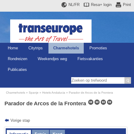
NL/FR
Resa+
login
Print
Home
Citytrips
Charmehotels
Promoties
Rondreizen
Weekendjes weg
Fietsvakanties
Publicaties
Charmehotels
Spanje
Hotels Andalucia
Parador de Arcos de la Frontera
Parador de Arcos de la Frontera
Vorige stap