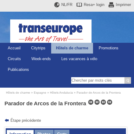
NL/FR
Resa+
login
Imprimer
Accueil
Citytrips
Hôtels de charme
Promotions
Circuits
Week-ends
Les vacances à vélo
Publications
Hôtels de charme
Espagne
Hôtels Andalucia
Parador de Arcos de la Frontera
Parador de Arcos de la Frontera
Étape précédente