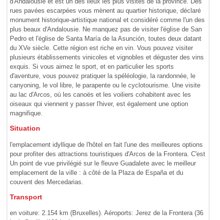
d'Andalousie et est un des lieux les plus visités de la province. Des
rues pavées escarpées vous mènent au quartier historique, déclaré
monument historique-artistique national et considéré comme l'un des
plus beaux d'Andalousie. Ne manquez pas de visiter l'église de San
Pedro et l'église de Santa María de la Asunción, toutes deux datant
du XVe siècle. Cette région est riche en vin. Vous pouvez visiter
plusieurs établissements vinicoles et vignobles et déguster des vins
exquis. Si vous aimez le sport, et en particulier les sports
d'aventure, vous pouvez pratiquer la spéléologie, la randonnée, le
canyoning, le vol libre, le parapente ou le cyclotourisme. Une visite
au lac d'Arcos, où les canoës et les voiliers cohabitent avec les
oiseaux qui viennent y passer l'hiver, est également une option
magnifique.
Situation
l'emplacement idyllique de l'hôtel en fait l'une des meilleures options
pour profiter des attractions touristiques d'Arcos de la Frontera. C'est
Un point de vue privilégié sur le fleuve Guadalete avec le meilleur
emplacement de la ville : à côté de la Plaza de España et du
couvent des Mercedarias.
Transport
en voiture: 2.154 km (Bruxelles). Aéroports: Jerez de la Frontera (36