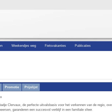
en
Weekendjes weg
Fietsvakanties
Publicaties
Promotie
Prijslijst
ux
 stadje Clervaux, de perfecte uitvalsbasis voor het verkennen van de regio, ove
heersen, garanderen een succesvol verblijf in een familiale sfeer.