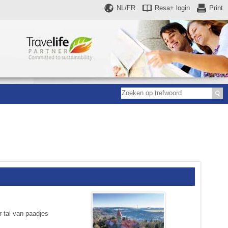
NL/FR
Resa+
login
Print
r tal van paadjes