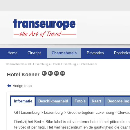
Home
Citytrips
Charmehotels
Promoties
Rondreiz
Charmehotels
GH Luxemburg
Hotels Luxemburg
Hotel Koener
Hotel Koener
Vorige stap
Informatie
Beschikbaarheid
Foto's
Kaart
Beoordeling
GH Luxemburg
>
Luxemburg
> Groothertogdom Luxemburg - Clerva
Dankzij het Bed + Bike-label is dit viersterrenhotel in het pittoreske
te voet of per fiets. Het wellnesscentrum en de gastvrijheid die daar 