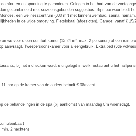
 comfort en ontspanning te garanderen. Gelegen in het hart van de voetgange
orden gecombineerd met seizoensgebonden suggesties. Bij mooi weer biedt het 
Cinq Mondes, een wellnesscentrum (800 m²) met binnenzwembad, sauna, hamam, 
ijkheden in de wijde omgeving. Fietslokaal (afgesloten). Garage: vanaf € 15/2
eren we voor u een comfort kamer (13-24 m², max. 2 personen) of een ruimer
er op aanvraag). Tweepersoonskamer voor alleengebruik. Extra bed (3de volwas
estaurants, bij het inchecken wordt u uitgelegd in welk restaurant u het halfpen
/m 11 jaar op de kamer van de ouders betaalt € 38/nacht.
 op de behandelingen in de spa (bij aankomst van maandag t/m woensdag).
 cumuleerbaar)
 min. 2 nachten)