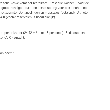
rszone verwelkomt het restaurant, Brasserie Koener, u voor de
grote, zonnige terras een ideale setting voor een lunch of een
relaxruimte. Behandelingen en massages (betalend). Dit hotel
4 u (vooraf reserveren is noodzakelijk).
e superior kamer (24-42 m², max. 3 personen). Badjassen en
sene): € 45/nacht.
sion neemt).