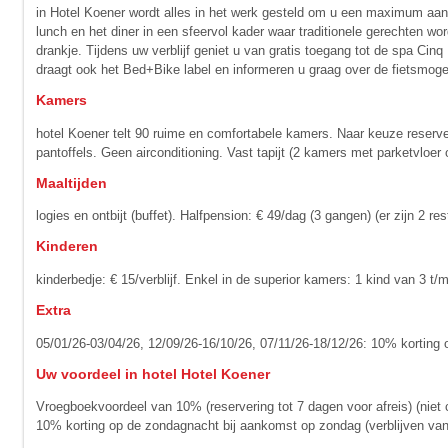
in Hotel Koener wordt alles in het werk gesteld om u een maximum aan
lunch en het diner in een sfeervol kader waar traditionele gerechten w
drankje. Tijdens uw verblijf geniet u van gratis toegang tot de spa 
draagt ook het Bed+Bike label en informeren u graag over de fietsmogel
Kamers
hotel Koener telt 90 ruime en comfortabele kamers. Naar keuze reserv
pantoffels. Geen airconditioning. Vast tapijt (2 kamers met parketvlo
Maaltijden
logies en ontbijt (buffet). Halfpension: € 49/dag (3 gangen) (er zijn 2 r
Kinderen
kinderbedje: € 15/verblijf. Enkel in de superior kamers: 1 kind van 3 t
Extra
05/01/26-03/04/26, 12/09/26-16/10/26, 07/11/26-18/12/26: 10% korting
Uw voordeel in hotel Hotel Koener
Vroegboekvoordeel van 10% (reservering tot 7 dagen voor afreis) (niet
10% korting op de zondagnacht bij aankomst op zondag (verblijven van