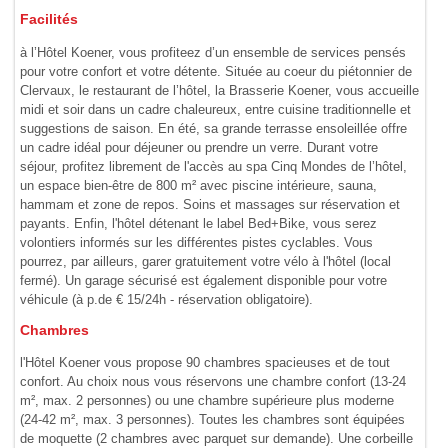
Facilités
à l’Hôtel Koener, vous profiteez d’un ensemble de services pensés
pour votre confort et votre détente. Située au coeur du piétonnier de
Clervaux, le restaurant de l’hôtel, la Brasserie Koener, vous accueille
midi et soir dans un cadre chaleureux, entre cuisine traditionnelle et
suggestions de saison. En été, sa grande terrasse ensoleillée offre
un cadre idéal pour déjeuner ou prendre un verre. Durant votre
séjour, profitez librement de l'accès au spa Cinq Mondes de l’hôtel,
un espace bien-être de 800 m² avec piscine intérieure, sauna,
hammam et zone de repos. Soins et massages sur réservation et
payants. Enfin, l'hôtel détenant le label Bed+Bike, vous serez
volontiers informés sur les différentes pistes cyclables. Vous
pourrez, par ailleurs, garer gratuitement votre vélo à l'hôtel (local
fermé). Un garage sécurisé est également disponible pour votre
véhicule (à p.de € 15/24h - réservation obligatoire).
Chambres
l'Hôtel Koener vous propose 90 chambres spacieuses et de tout
confort. Au choix nous vous réservons une chambre confort (13-24
m², max. 2 personnes) ou une chambre supérieure plus moderne
(24-42 m², max. 3 personnes). Toutes les chambres sont équipées
de moquette (2 chambres avec parquet sur demande). Une corbeille