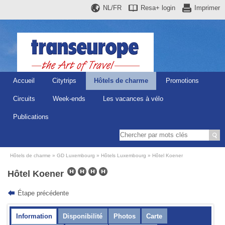
NL/FR
Resa+
login
Imprimer
Accueil
Citytrips
Hôtels de charme
Promotions
Circuits
Week-ends
Les vacances à vélo
Publications
Hôtels de charme
GD Luxembourg
Hôtels Luxembourg
Hôtel Koener
Hôtel Koener
Étape précédente
Information
Disponibilité
Photos
Carte