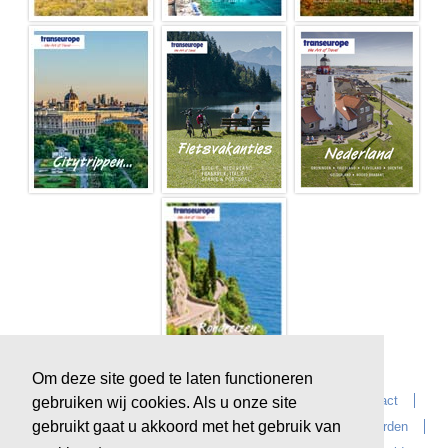
Om deze site goed te laten functioneren
Home
Over Transeurope
Vacatures
Contact
gebruiken wij cookies. Als u onze site
gebruikt gaat u akkoord met het gebruik van
Vragen?
Reiskantoren
Extras
Reisvoorwaarden