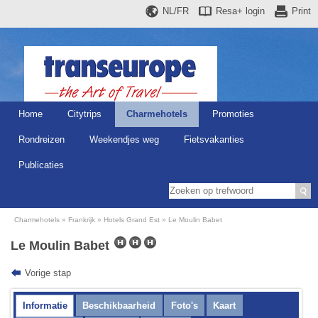
NL/FR
Resa+
login
Print
Home
Citytrips
Charmehotels
Promoties
Rondreizen
Weekendjes weg
Fietsvakanties
Publicaties
Charmehotels
Frankrijk
Hotels Grand Est
Le Moulin Babet
Le Moulin Babet
Vorige stap
Informatie
Beschikbaarheid
Foto's
Kaart