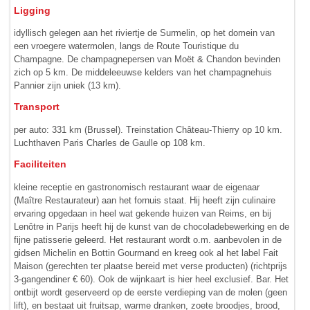
Ligging
idyllisch gelegen aan het riviertje de Surmelin, op het domein van
een vroegere watermolen, langs de Route Touristique du
Champagne. De champagne­persen van Moët & Chandon bevinden
zich op 5 km. De middeleeuwse kelders van het champagnehuis
Pannier zijn uniek (13 km).
Transport
per auto: 331 km (Brussel). Treinstation Château-Thierry op 10 km.
Lucht­haven Paris Charles de Gaulle op 108 km.
Faciliteiten
kleine receptie en gastronomisch restaurant waar de eigenaar
(Maître Restaurateur) aan het fornuis staat. Hij heeft zijn culinaire
ervaring opgedaan in heel wat gekende huizen van Reims, en bij
Lenôtre in Parijs heeft hij de kunst van de chocoladebewerking en de
fijne patisserie geleerd. Het restaurant wordt o.m. aanbevolen in de
gidsen Michelin en Bottin Gourmand en kreeg ook al het label Fait
Maison (gerechten ter plaatse bereid met verse producten) (richtprijs
3-gangendiner € 60). Ook de wijnkaart is hier heel exclusief. Bar. Het
ontbijt wordt geserveerd op de eerste verdieping van de molen (geen
lift), en bestaat uit fruitsap, warme dranken, zoete broodjes, brood,