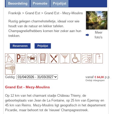
Beoordeling
Promotie
Prijslijst
Frankrijk
>
Grand Est
> Grand Est - Mezy-Moulins
Rustig gelegen charme­hotelletje, ideaal voor wie
houdt van de natuur en lekker tafelen.
Champagneliefhebbers komen hier zeker aan hun
Meer
trekken.
foto's
Reserveren
Prijslijst
Geldig:
vanaf
p.p.
€ 64,00
Ontbijt inbegrepen
Grand Est - Mezy-Moulins
Op 12 km van het charmant stadje Château Thierry, de
geboorteplaats van Jean de La Fontaine, op 25 km van Epernay en
45 km van Reims. Mezy-Moulins ligt geografisch in het departement
Picardie, maar behoort tot de 'nieuwe' Champagnestreek.