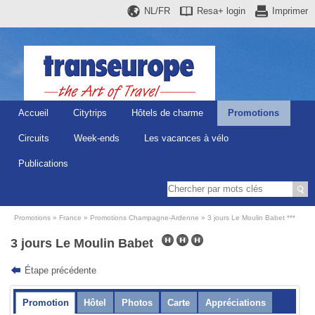
NL/FR
Resa+
login
Imprimer
Accueil
Citytrips
Hôtels de charme
Promotions
Circuits
Week-ends
Les vacances à vélo
Publications
Promotions
France
Promotions Champagne-Ardenne
3 jours Le Moulin Babet ***
3 jours Le Moulin Babet
Étape précédente
Promotion
Hôtel
Photos
Carte
Appréciations