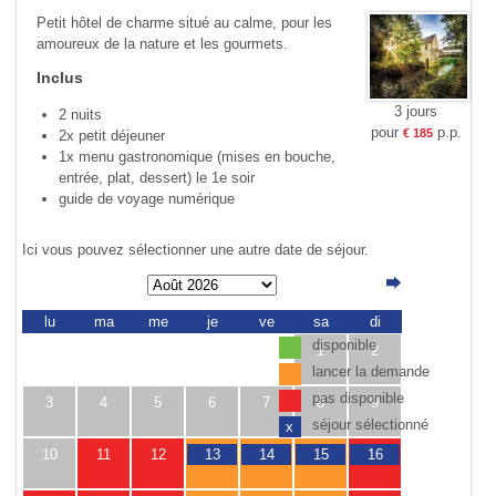
Petit hôtel de charme situé au calme, pour les
amoureux de la nature et les gourmets.
Inclus
3 jours
2 nuits
pour
p.p.
€ 185
2x petit déjeuner
1x menu gastronomique (mises en bouche,
entrée, plat, dessert) le 1e soir
guide de voyage numérique
Ici vous pouvez sélectionner une autre date de séjour.
lu
ma
me
je
ve
sa
di
disponible
1
2
lancer la demande
pas disponible
3
4
5
6
7
8
9
séjour sélectionné
x
10
11
12
13
14
15
16