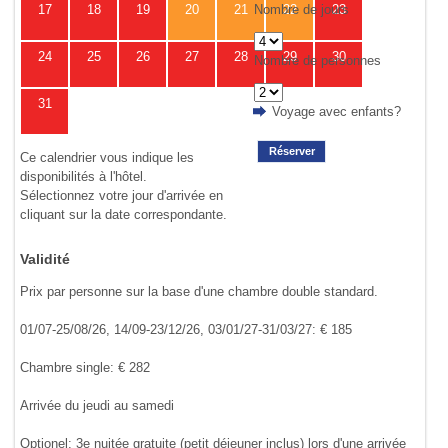
Nombre de jours
17
18
19
20
21
22
23
24
25
26
27
28
29
30
Nombre de personnes
31
Voyage avec enfants?
Réserver
Ce calendrier vous indique les
disponibilités à l'hôtel.
Sélectionnez votre jour d'arrivée en
cliquant sur la date correspondante.
Validité
Prix par personne sur la base d'une chambre double standard.
01/07-25/08/26, 14/09-23/12/26, 03/01/27-31/03/27: € 185
Chambre single: € 282
Arrivée du jeudi au samedi
Optionel: 3e nuitée gratuite (petit déjeuner inclus) lors d'une arrivée