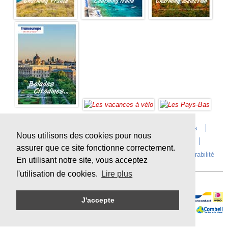
Accueil
Infos sur Transeurope
Postes vacants
Nous utilisons des cookies pour nous
Contact
Questions?
Agences
Extras
assurer que ce site fonctionne correctement.
Conditions de voyage
Assurances
privacy
Durabilité
En utilisant notre site, vous acceptez
l'utilisation de cookies.
Lire plus
J'accepte
Paiement en ligne sécurisé
Sitemap
© Copyright
Transeurope
, 2000-
2026, All rights reserved.
Cloud hosting by