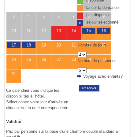
disponible
1
2
lancer la demande
pas disponible
3
4
5
6
7
8
9
séjour sélectionné
x
10
11
12
13
14
15
16
Nombre de jours
17
18
19
20
21
22
23
24
25
26
27
28
29
30
Nombre de personnes
31
Voyage avec enfants?
Réserver
Ce calendrier vous indique les
disponibilités à l'hôtel.
Sélectionnez votre jour d'arrivée en
cliquant sur la date correspondante.
Validité
Prix par personne sur la base d'une chambre double standard à