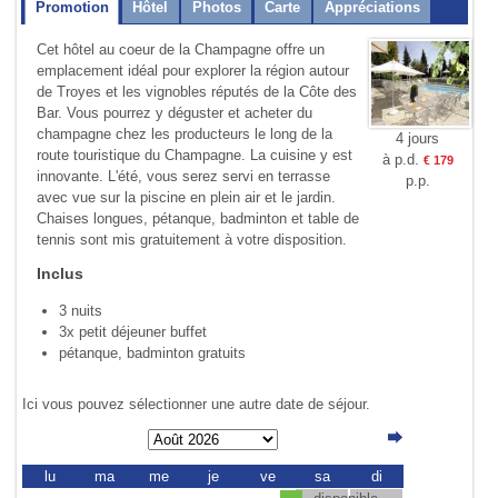
Promotion
Hôtel
Photos
Carte
Appréciations
Cet hôtel au coeur de la Champagne offre un
emplacement idéal pour explorer la région autour
de Troyes et les vignobles réputés de la Côte des
Bar. Vous pourrez y déguster et acheter du
champagne chez les producteurs le long de la
4 jours
route touristique du Champagne. La cuisine y est
à p.d.
€ 179
innovante. L'été, vous serez servi en terrasse
p.p.
avec vue sur la piscine en plein air et le jardin.
Chaises longues, pétanque, badminton et table de
tennis sont mis gratuitement à votre disposition.
Inclus
3 nuits
3x petit déjeuner buffet
pétanque, badminton gratuits
Ici vous pouvez sélectionner une autre date de séjour.
lu
ma
me
je
ve
sa
di