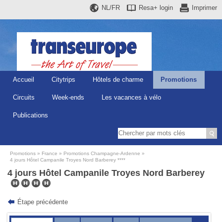
NL/FR
Resa+
login
Imprimer
Accueil
Citytrips
Hôtels de charme
Promotions
Circuits
Week-ends
Les vacances à vélo
Publications
Promotions
France
Promotions Champagne-Ardenne
4 jours Hôtel Campanile Troyes Nord Barberey ****
4 jours Hôtel Campanile Troyes Nord Barberey
Étape précédente