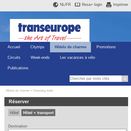
NL/FR
Resa+
login
Imprimer
Accueil
Citytrips
Hôtels de charme
Promotions
Circuits
Week-ends
Les vacances à vélo
Publications
Hôtels de charme
Charming Italie
Réserver
Hôtel
Hôtel + transport
Destination