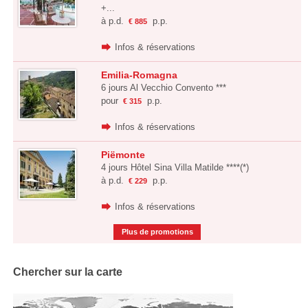
+...
à p.d.
p.p.
€ 885
Infos & réservations
Emilia-Romagna
6 jours Al Vecchio Convento ***
pour
p.p.
€ 315
Infos & réservations
Piëmonte
4 jours Hôtel Sina Villa Matilde ****(*)
à p.d.
p.p.
€ 229
Infos & réservations
Plus de promotions
Chercher sur la carte