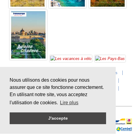
Accueil
Infos sur Transeurope
Postes vacants
Nous utilisons des cookies pour nous
Contact
Questions?
Agences
Extras
assurer que ce site fonctionne correctement.
Conditions de voyage
Assurances
privacy
En utilisant notre site, vous acceptez
Durabilité
l'utilisation de cookies.
Lire plus
J'accepte
Paiement en ligne sécurisé
Sitemap
© Copyright
Transeurope
, 2000-
2026, All rights reserved.
Cloud hosting by