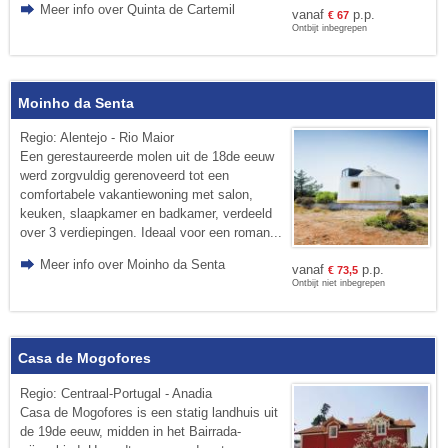
Meer info over Quinta de Cartemil
vanaf
p.p.
€
67
Ontbijt inbegrepen
Moinho da Senta
Regio: Alentejo - Rio Maior
Een gerestaureerde molen uit de 18de eeuw
werd zorgvuldig gerenoveerd tot een
comfortabele vakantiewoning met salon,
keuken, slaapkamer en badkamer, verdeeld
over 3 verdiepingen. Ideaal voor een roman...
Meer info over Moinho da Senta
vanaf
p.p.
€
73,5
Ontbijt niet inbegrepen
Casa de Mogofores
Regio: Centraal-Portugal - Anadia
Casa de Mogofores is een statig landhuis uit
de 19de eeuw, midden in het Bairrada-