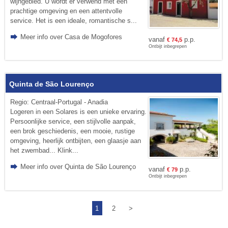
wijngebied. U wordt er verwend met een
prachtige omgeving en een attentvolle
service. Het is een ideale, romantische s...
Meer info over Casa de Mogofores
vanaf
p.p.
€
74,5
Ontbijt inbegrepen
Quinta de São Lourenço
Regio: Centraal-Portugal - Anadia
Logeren in een Solares is een unieke ervaring.
Persoonlijke service, een stijlvolle aanpak,
een brok geschiedenis, een mooie, rustige
omgeving, heerlijk ontbijten, een glaasje aan
het zwembad... Klink...
Meer info over Quinta de São Lourenço
vanaf
p.p.
€
79
Ontbijt inbegrepen
1
2
>