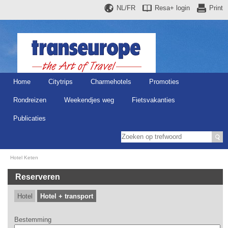
NL/FR
Resa+
login
Print
Home
Citytrips
Charmehotels
Promoties
Rondreizen
Weekendjes weg
Fietsvakanties
Publicaties
Hotel Keten
Reserveren
Hotel
Hotel + transport
Bestemming