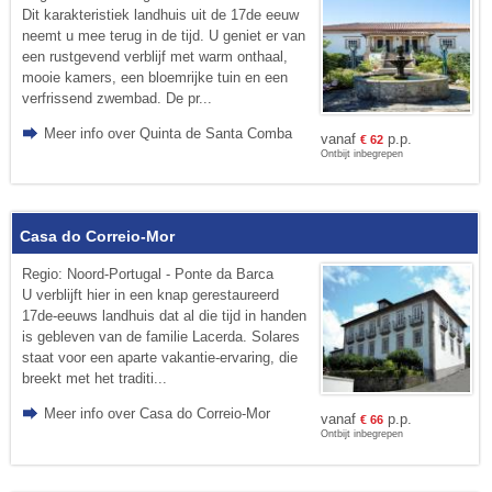
Dit karakteristiek landhuis uit de 17de eeuw
neemt u mee terug in de tijd. U geniet er van
een rustgevend verblijf met warm onthaal,
mooie kamers, een bloemrijke tuin en een
verfrissend zwembad. De pr...
Meer info over Quinta de Santa Comba
vanaf
p.p.
€
62
Ontbijt inbegrepen
Casa do Correio-Mor
Regio: Noord-Portugal - Ponte da Barca
U verblijft hier in een knap gerestaureerd
17de-eeuws landhuis dat al die tijd in handen
is gebleven van de familie Lacerda. Solares
staat voor een aparte vakantie-ervaring, die
breekt met het traditi...
Meer info over Casa do Correio-Mor
vanaf
p.p.
€
66
Ontbijt inbegrepen