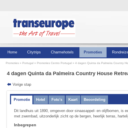
Home
Citytrips
Charmehotels
Promoties
Rondreiz
Promoties
Portugal
Promoties Centro Portugal
4 dagen Quinta da Palmeira Country Ho
4 dagen Quinta da Palmeira Country House Retr
Vorige stap
Promotie
Hotel
Foto's
Kaart
Beoordeling
Dit landhuis uit 1890, omgeven door sinaasappel- en olijfbomen, is e
met zwembad, uitzonderlijk zicht op de bergen, heerlijk terras, hartel
Inbegrepen