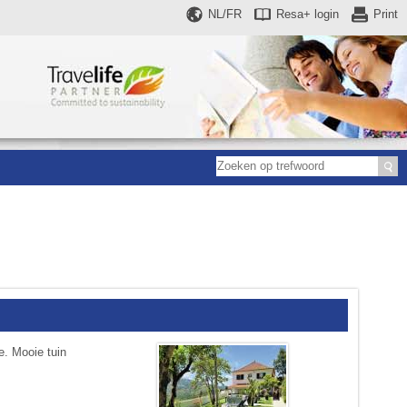
NL/FR
Resa+
login
Print
e. Mooie tuin