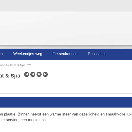
en
Weekendjes weg
Fietsvakanties
Publicaties
use Retreat & Spa ****
eat & Spa
en plaatje. Binnen heerst een warme sfeer van gezellig­heid en smaakvolle lux
ijke service, een mooie spa...