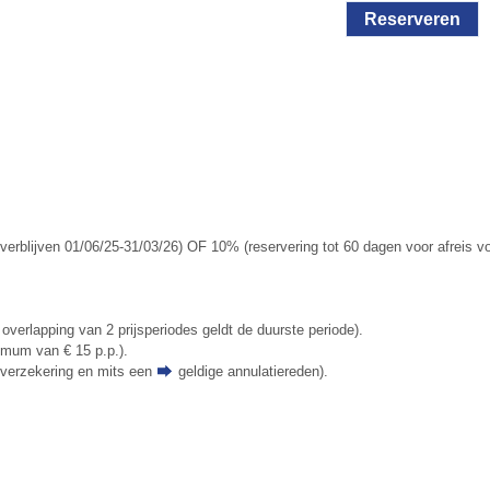
Reserveren
erblijven 01/06/25-31/03/26) OF 10% (reservering tot 60 dagen voor afreis vo
 overlapping van 2 prijsperiodes geldt de duurste periode).
nimum van € 15 p.p.).
tieverzekering en mits een
geldige annulatiereden
).