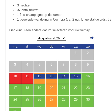
3 nachten
3x ontbijtbuffet
1 fles champagne op de kamer
1 begeleide wandeling in Coimbra (ca. 2 uur, Engelstalige gids, tr
Hier kunt u een andere datum selecteren voor uw verblijf.
ma
di
wo
do
vr
za
zo
1
2
3
4
5
6
7
8
9
10
11
12
13
14
15
16
17
18
19
20
21
22
23
24
25
26
27
28
29
30