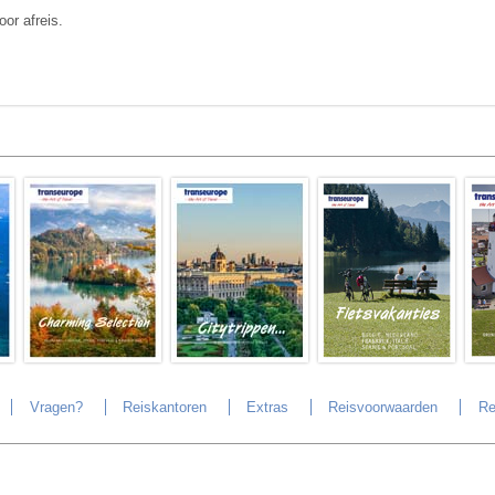
or afreis.
Vragen?
Reiskantoren
Extras
Reisvoorwaarden
Re