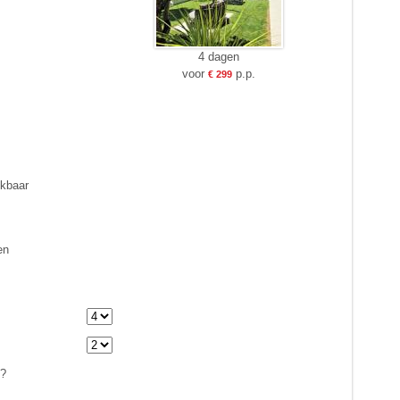
4 dagen
voor
p.p.
€ 299
ikbaar
en
n?