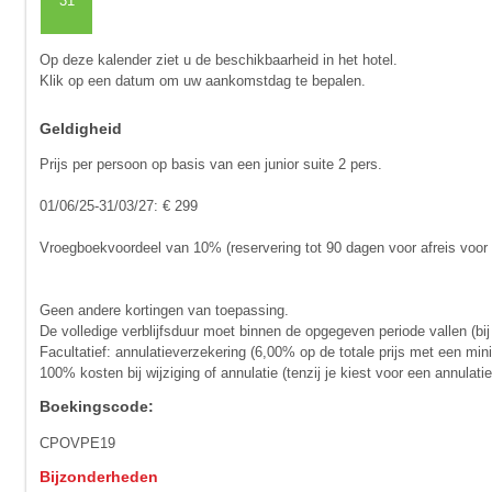
31
Op deze kalender ziet u de beschikbaarheid in het hotel.
Klik op een datum om uw aankomstdag te bepalen.
Geldigheid
Prijs per persoon op basis van een junior suite 2 pers.
01/06/25-31/03/27: € 299
Vroegboekvoordeel van 10% (reservering tot 90 dagen voor afreis voor v
Geen andere kortingen van toepassing.
De volledige verblijfsduur moet binnen de opgegeven periode vallen (bij
Facultatief: annulatieverzekering (6,00% op de totale prijs met een mi
100% kosten bij wijziging of annulatie (tenzij je kiest voor een annula
Boekingscode:
CPOVPE19
Bijzonderheden