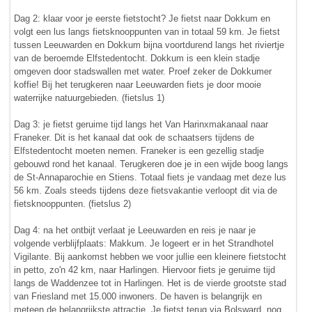
Dag 2: klaar voor je eerste fietstocht? Je fietst naar Dokkum en
volgt een lus langs fietsknooppunten van in totaal 59 km. Je fietst
tussen Leeuwarden en Dokkum bijna voortdurend langs het riviertje
van de beroemde Elfstedentocht. Dokkum is een klein stadje
omgeven door stadswallen met water. Proef zeker de Dokkumer
koffie! Bij het terugkeren naar Leeuwarden fiets je door mooie
waterrijke natuurgebieden. (fietslus 1)
Dag 3: je fietst geruime tijd langs het Van Harinxmakanaal naar
Franeker. Dit is het kanaal dat ook de schaatsers tijdens de
Elfstedentocht moeten nemen. Franeker is een gezellig stadje
gebouwd rond het kanaal. Terugkeren doe je in een wijde boog langs
de St-Annaparochie en Stiens. Totaal fiets je vandaag met deze lus
56 km. Zoals steeds tijdens deze fietsvakantie verloopt dit via de
fietsknooppunten. (fietslus 2)
Dag 4: na het ontbijt verlaat je Leeuwarden en reis je naar je
volgende verblijfplaats: Makkum. Je logeert er in het Strandhotel
Vigilante. Bij aankomst hebben we voor jullie een kleinere fietstocht
in petto, zo'n 42 km, naar Harlingen. Hiervoor fiets je geruime tijd
langs de Waddenzee tot in Harlingen. Het is de vierde grootste stad
van Friesland met 15.000 inwoners. De haven is belangrijk en
meteen de belangrijkste attractie. Je fietst terug via Bolsward, nog