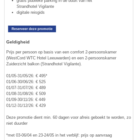
gratis publieke parking in de buurt van het
Strandhotel Vigilante
digitale reisgids
Reserveer deze promotie
Geldigheid
Prijs per persoon op basis van een comfort 2-persoonskamer
(WestCord WTC Hotel Leeuwarden) en een 2-persoonskamer
Zuiderzicht balkon (Strandhotel Vigilante).
01/05-31/05/26: € 495*
01/06-30/06/26: € 525
01/07-31/07/26: € 489
01/08-31/08/26: € 509
01/09-30/11/26: € 449
01/12-31/12/26: € 429
Deze promotie dient min. 60 dagen voor afreis geboekt te worden, zo
niet duurder
*met 03-06/04 en 23-24/05 in het verblijf: prijs op aanvraag