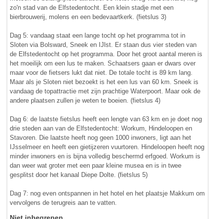
zo'n stad van de Elfstedentocht. Een klein stadje met een
bierbrouwerij, molens en een bedevaartkerk. (fietslus 3)
Dag 5: vandaag staat een lange tocht op het programma tot in
Sloten via Bolsward, Sneek en IJlst. Er staan dus vier steden van
de Elfstedentocht op het programma. Door het groot aantal meren is
het moeilijk om een lus te maken. Schaatsers gaan er dwars over
maar voor de fietsers lukt dat niet. De totale tocht is 89 km lang.
Maar als je Sloten niet bezoekt is het een lus van 60 km. Sneek is
vandaag de topattractie met zijn prachtige Waterpoort. Maar ook de
andere plaatsen zullen je weten te boeien. (fietslus 4)
Dag 6: de laatste fietslus heeft een lengte van 63 km en je doet nog
drie steden aan van de Elfstedentocht: Workum, Hindeloopen en
Stavoren. Die laatste heeft nog geen 1000 inwoners, ligt aan het
IJsselmeer en heeft een gietijzeren vuurtoren. Hindeloopen heeft nog
minder inwoners en is bijna volledig beschermd erfgoed. Workum is
dan weer wat groter met een paar kleine musea en is in twee
gesplitst door het kanaal Diepe Dolte. (fietslus 5)
Dag 7: nog even ontspannen in het hotel en het plaatsje Makkum om
vervolgens de terugreis aan te vatten.
Niet inbegrepen