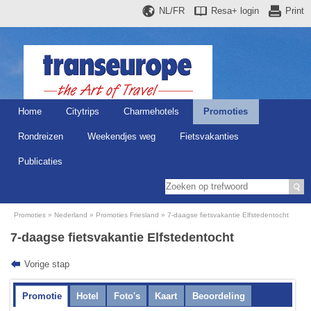
NL/FR
Resa+
login
Print
Home
Citytrips
Charmehotels
Promoties
Rondreizen
Weekendjes weg
Fietsvakanties
Publicaties
Promoties
Nederland
Promoties Friesland
7-daagse fietsvakantie Elfstedentocht
7-daagse fietsvakantie Elfstedentocht
Vorige stap
Promotie
Hotel
Foto's
Kaart
Beoordeling