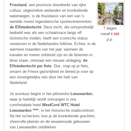
Friesland
, een provincie doordrenkt van rijke
cultuur, uitgestrekte weilanden en kronkelende
waterwegen, is de thuisbasis van een van 's
werelds meest legendarische sportevenementen:
de Elfstedentocht
. Deze tocht, die oorspronkelijk
7 dagen
bedoeld was als een schaatsrace langs elf
vanaf
€ 429
historische steden, heeft een iconische status
p.p.
verworven in de Nederlandse folklore. Echter, in de
warmere maanden van het jaar, wanneer de
kanalen en meren ontdooid zijn en de bloemen in
bloei staan, ontstaat een nieuwe uitdaging:
de
Elfstedentocht per fiets
. Dus, stap op je fiets,
omarm de Friese gastvrijheid en bereid je voor op
een onvergetelijke reis door het hart van
Nederland.
Je avontuur begint in het pittoreske
Leeuwarden
,
waar je hartelijk wordt ontvangen in ons
comfortabele hotel
WestCord WTC Hotel
Leeuwarden ****
, in het historische stadscentrum.
Na het inchecken, kun je de kronkelende grachten,
sfeervolle pleinen en de eeuwenoude gebouwen
van Leeuwarden ontdekken.