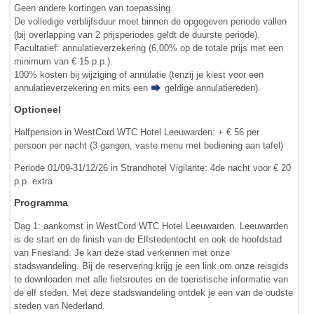
Geen andere kortingen van toepassing.
De volledige verblijfsduur moet binnen de opgegeven periode vallen
(bij overlapping van 2 prijsperiodes geldt de duurste periode).
Facultatief: annulatieverzekering (6,00% op de totale prijs met een
minimum van € 15 p.p.).
100% kosten bij wijziging of annulatie (tenzij je kiest voor een
annulatieverzekering en mits een
geldige annulatiereden
).
Optioneel
Halfpension in WestCord WTC Hotel Leeuwarden: + € 56 per
persoon per nacht (3 gangen, vaste menu met bediening aan tafel)
Periode 01/09-31/12/26 in Strandhotel Vigilante: 4de nacht voor € 20
p.p. extra
Programma
Dag 1: aankomst in WestCord WTC Hotel Leeuwarden. Leeuwarden
is de start en de finish van de Elfstedentocht en ook de hoofdstad
van Friesland. Je kan deze stad verkennen met onze
stadswandeling. Bij de reservering krijg je een link om onze reisgids
te downloaden met alle fietsroutes en de toeristische informatie van
de elf steden. Met deze stadswandeling ontdek je een van de oudste
steden van Nederland.